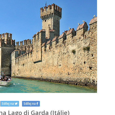
Sdílej na
Sdílej na
a Lago di Garda (Itálie)