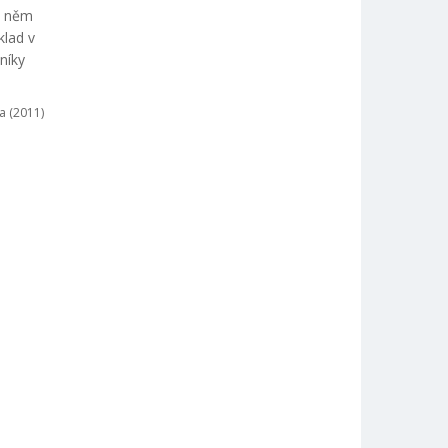
v něm
klad v
níky
a (2011)