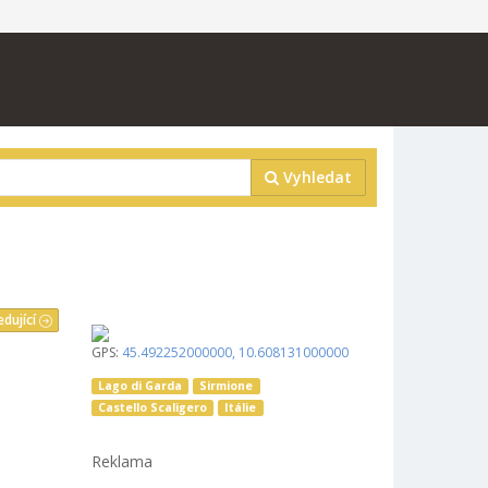
Vyhledat
edující
GPS:
45.492252000000
,
10.608131000000
Lago di Garda
Sirmione
Castello Scaligero
Itálie
Reklama