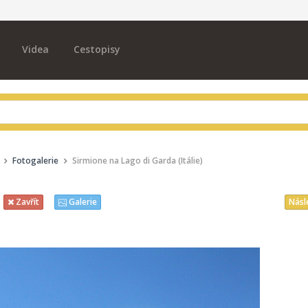
Videa
Cestopisy
Fotogalerie
Sirmione na Lago di Garda (Itálie)
Násl
Zavřít
Galerie