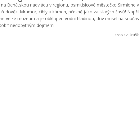
u na Benátskou nadvládu v regionu, osmitisícové městečko Sirmione 
tředověk. Mramor, cihly a kámen, přesně jako za starých časů! Napří
abídne velké muzeum a je obklopen vodní hladinou, dřív musel na součas
sobit nedobytným dojmem!
Jaroslav Hrušk