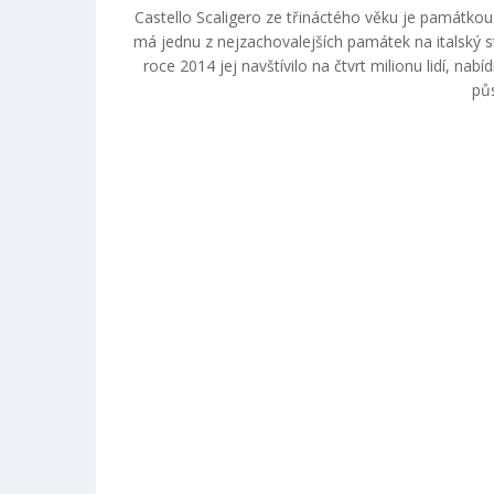
Castello Scaligero ze třináctého věku je památko
má jednu z nejzachovalejších památek na italský s
roce 2014 jej navštívilo na čtvrt milionu lidí, n
pů