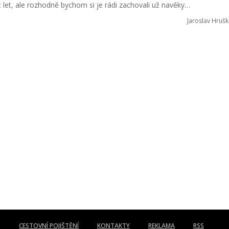
íc let, ale rozhodně bychom si je rádi zachovali už navěky…
Jaroslav Hrušk
CESTOVNÍ POJIŠTĚNÍ
KONTAKTY
REKLAMA
RSS