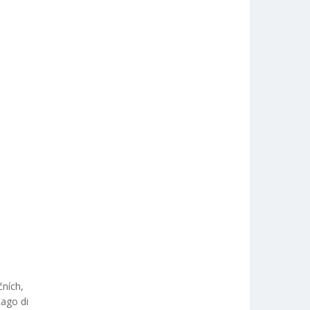
čních,
Lago di