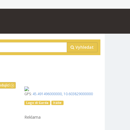
Vyhledat
edující
GPS:
45.491496000000
,
10.603829000000
Lago di Garda
Itálie
Reklama