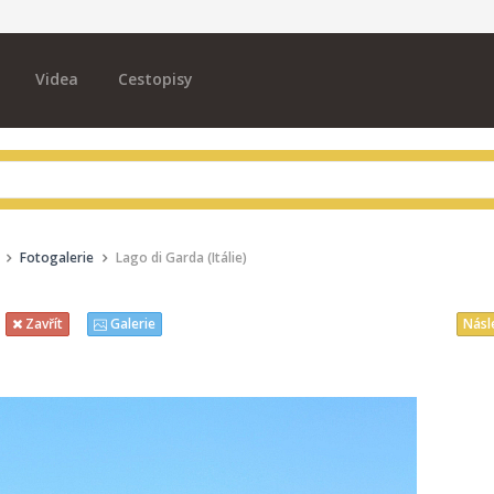
Videa
Cestopisy
Fotogalerie
Lago di Garda (Itálie)
Násl
Zavřít
Galerie