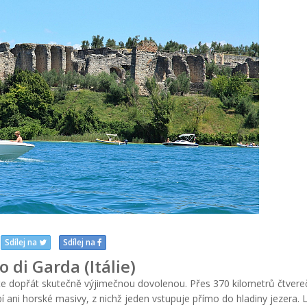
Sdílej na
Sdílej na
o di Garda (Itálie)
ete dopřát skutečně výjimečnou dovolenou. Přes 370 kilometrů čtvere
 ani horské masivy, z nichž jeden vstupuje přímo do hladiny jezera. 