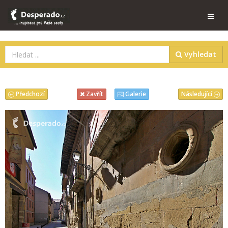
Vyhledat
Předchozí
Následující
Zavřít
Galerie