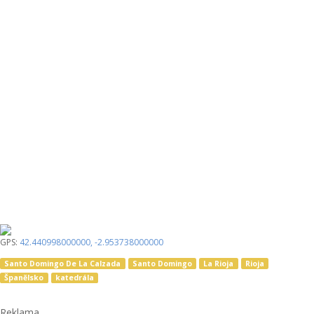
GPS:
42.440998000000
,
-2.953738000000
Santo Domingo De La Calzada
Santo Domingo
La Rioja
Rioja
Španělsko
katedrála
Reklama