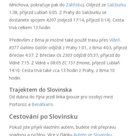
Mnichova, pokračuje pak do
Záhřebu
). Odjezd ze
Salcburku
1:38, příjezd Lublaň 6:05. Z Prahy do Salcburku se
dostanete spojem
R207
(odjezd 17:14, příjezd 0:14). Cesta
trvá celkem 13 hodin.
Především z Brna je možné také použít trasu přes
Vídeň
.
R377 Galileo Galilei
odjíždí z Prahy 1:01, z Brna 4:03, příjezd
Břeclav 4:37. Z Břeclavi
Os 2303
odjíždí 05:37, příjezd do
Vídně 7:15. Z Vídně v 08:05
EC 151 Emona
, příjezd Lublaň
14:10. Cesta trvá také cca 13 hodin z Prahy, z Brna 10
hodin.
Trajektem do Slovinska
Od dubna do října jezdí linka (pouze pro osoby) mezi
Portoroz a
Benátkami
.
Cestování po Slovinsku
Pokud jste přijeli vlastním autem, budete mít přepravu
snadnou a rychlou. Více v článku
Autem ve Slovinsku
.