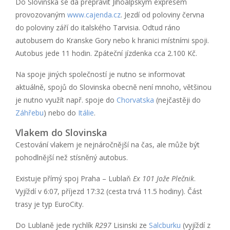
Do Slovinska se dá přepravit Jihoalpským expresem
provozovaným
www.cajenda.cz
. Jezdí od poloviny června
do poloviny září do italského Tarvisia. Odtud ráno
autobusem do Kranske Gory nebo k hranici místními spoji.
Autobus jede 11 hodin. Zpáteční jízdenka cca 2.100 Kč.
Na spoje jiných společností je nutno se informovat
aktuálně, spojů do Slovinska obecně není mnoho, většinou
je nutno využít např. spoje do
Chorvatska
(nejčastěji do
Záhřebu
) nebo do
Itálie
.
Vlakem do Slovinska
Cestování vlakem je nejnáročnější na čas, ale může být
pohodlnější než stísněný autobus.
Existuje přímý spoj Praha – Lublaň
Ex 101 Jože Plečnik
.
Vyjíždí v 6:07, příjezd 17:32 (cesta trvá 11.5 hodiny). Část
trasy je typ EuroCity.
Do Lublaně jede rychlík
R297
Lisinski ze
Salcburku
(vyjíždí z