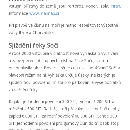
Vstupní přístavy do země jsou Portoroz, Koper, Izola,
Piran
.
Informace
www.marinap.si
Při plavbě ve člunu na moři je nutno respektovat výsostné
vody Itálie a Chorvatska.
Sjíždění řeky Soči
V roce 2000 vstoupila v platnost nová vyhláška o využívání
a zabezpečení přístupných míst na řece Soče, kterou
odsouhlasila obec Bovec. Určuje cenu za „používání“ Soči a
plavební režim na ní. Vyhláška určuje úseky, na kterých je
sjíždění Soči povoleno, místa pro parkování a výše poplatků
za sjíždění řeky.
Kajak - jednodenní povolení 300 SIT, týdenní 1.200 SIT a
měsíční 4.500 SIT. Raftaři, kteří převážejí více než tři osoby
zaplatí 6.000 SIT, za roční povolení 60.000 SIT. Canoe 300
SIT. Jednodenní povolení pro gumový člun do tří osob stojí