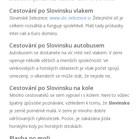
Cestování po Slovinsku vlakem
Slovinské železnice:
www.slo-zeleznice.si
. Železniční síť je
celkem rozsáhlá a funguje spolehlivě. Platí tady průkazky
Inter-rail a Euro domino.
Cestování po Slovinsku autobusem
Autobusem se dostanete na víc míst než vlakem. V zemi
operuje několik větších a menších společností. Ve
venkovských a horských oblastech je však počet spojů
omezený, o víkendech se může stát, že nejede nic.
Cestování po Slovinsku na kole
Mnoho cestovatelů se sem vypraví i s kolem. Není to vůbec
špatný způsobe poznávání, vzhledem k tomu, že
Slovinsko
je země poměrně malá. V zemi je mnoho dobře
udržovaných cyklostezek. Pozor, je zakázána jízda
horskými koly po horských stezkách.
Plavba po moři