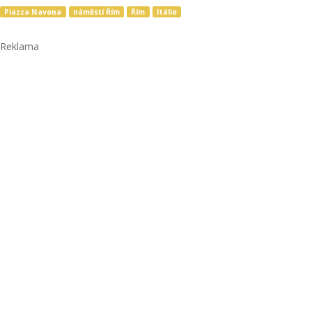
Piazza Navona
náměstí Řím
Řím
Itálie
Reklama