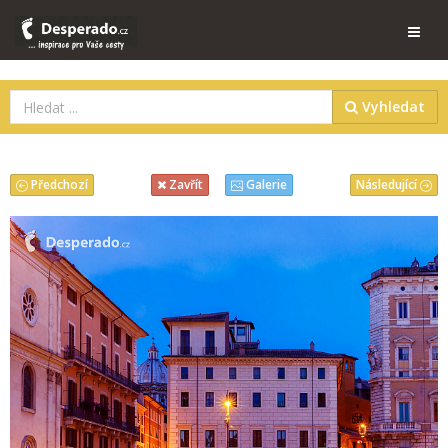
Vyhledat
Předchozí
Následující
Zavřít
Galerie