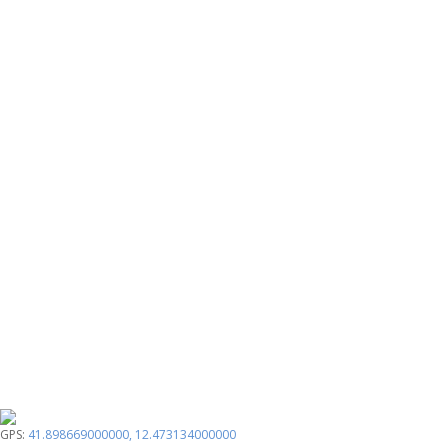
GPS:
41.898669000000
,
12.473134000000