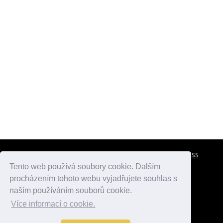
CESTOVNÍ POJIŠTĚNÍ
KONTAKTY
REKLAMA
RSS
Tento web používá soubory cookie. Dalším
procházením tohoto webu vyjadřujete souhlas s
atlasmest.cz
atlaspamatek.info
atlaszemi.info
naším používáním souborů cookie.
Více informací o cookie.
© 2005 - 2026 Desperado.cz. Všechna práva vyhrazena.
Data o počasí jsou přebírána z
OpenWeather
.