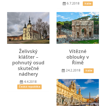
6.7.2018
Itálie
Želivský
Vítězné
klášter –
oblouky v
pohnutý osud
Římě
skutečné
24.2.2018
Itálie
nádhery
4.4.2018
Česká republika