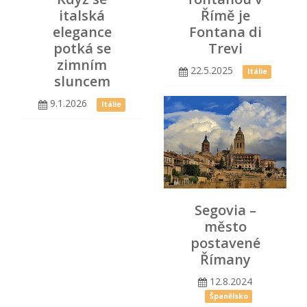
italská
Římě je
elegance
Fontana di
potká se
Trevi
zimním
22.5.2025
Itálie
sluncem
9.1.2026
Itálie
Segovia –
město
postavené
Římany
12.8.2024
Španělsko