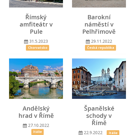
Římský
Barokní
amfiteátr v
náměstí v
Pule
Pelhřimově
31.5.2023
29.11.2022
Chorvatsko
Česká republika
Andělský
Španělské
hrad v Římě
schody v
Římě
27.10.2022
22.9.2022
Itálie
Itálie