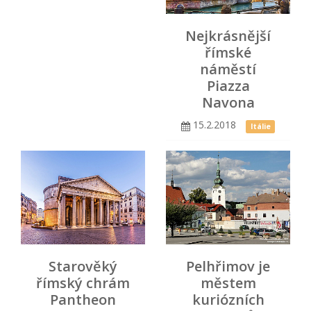
Nejkrásnější
římské
náměstí
Piazza
Navona
15.2.2018
Itálie
Starověký
Pelhřimov je
římský chrám
městem
Pantheon
kuriózních