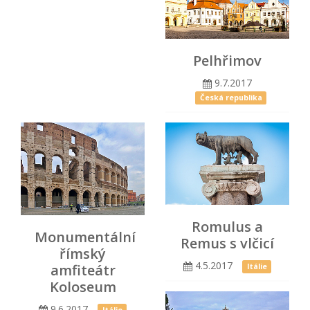
Pelhřimov
9.7.2017
Česká republika
Romulus a
Monumentální
Remus s vlčicí
římský
4.5.2017
amfiteátr
Itálie
Koloseum
9.6.2017