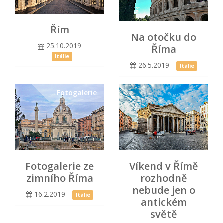
Řím
Na otočku do
25.10.2019
Říma
Itálie
26.5.2019
Itálie
Fotogalerie
Fotogalerie ze
Víkend v Římě
zimního Říma
rozhodně
nebude jen o
16.2.2019
Itálie
antickém
světě