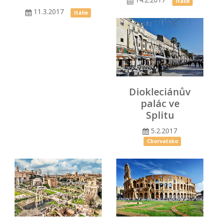
Itálie
11.3.2017
Itálie
Diokleciánův
palác ve
Splitu
5.2.2017
Chorvatsko