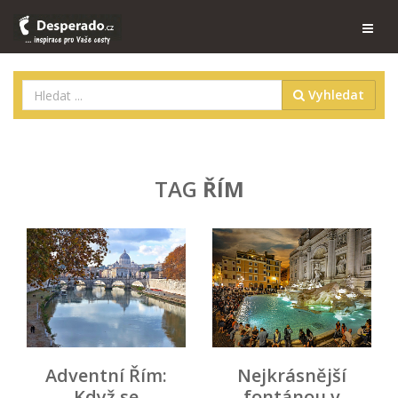
Vyhledat
TAG
ŘÍM
Adventní Řím:
Nejkrásnější
Když se
fontánou v