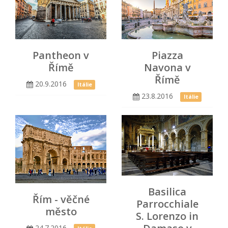
Piazza
Pantheon v
Navona v
Římě
Římě
20.9.2016
Itálie
23.8.2016
Itálie
Basilica
Řím - věčné
Parrocchiale
město
S. Lorenzo in
24.7.2016