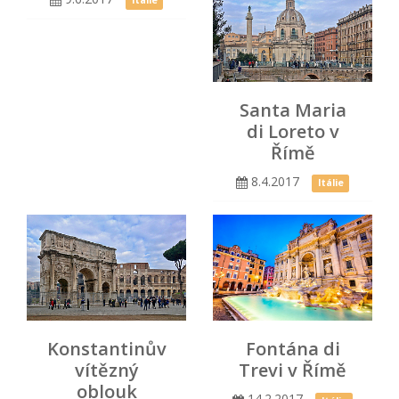
Itálie
Santa Maria
di Loreto v
Římě
8.4.2017
Itálie
Konstantinův
Fontána di
vítězný
Trevi v Římě
oblouk
14.2.2017