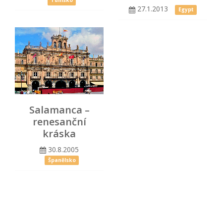
Tunisko
27.1.2013
Egypt
Salamanca –
renesanční
kráska
30.8.2005
Španělsko