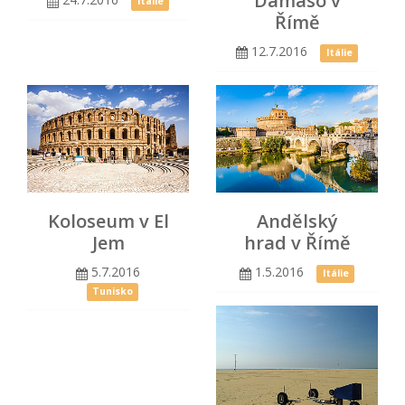
Damaso v
Itálie
Římě
12.7.2016
Itálie
Koloseum v El
Andělský
Jem
hrad v Římě
5.7.2016
1.5.2016
Itálie
Tunisko