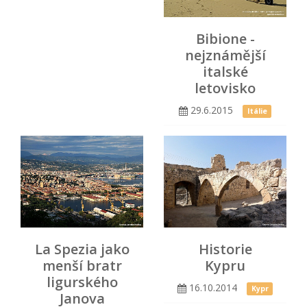
Bibione -
nejznámější
italské
letovisko
29.6.2015
Itálie
La Spezia jako
Historie
menší bratr
Kypru
ligurského
16.10.2014
Kypr
Janova