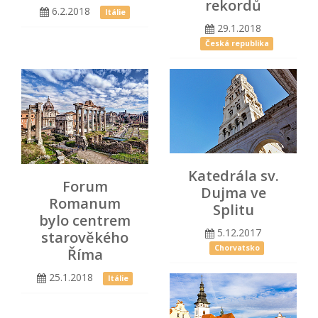
rekordů
6.2.2018
Itálie
29.1.2018
Česká republika
Katedrála sv.
Forum
Dujma ve
Romanum
Splitu
bylo centrem
5.12.2017
starověkého
Chorvatsko
Říma
25.1.2018
Itálie