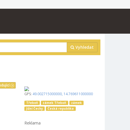
Vyhledat
edující
GPS:
49.002715000000
,
14.769611000000
Třeboň
zámek Třeboň
zámek
Jižní Čechy
Česká republika
Reklama