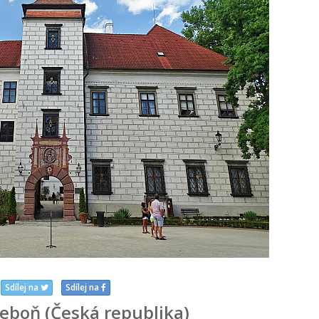
Sdílej na
Sdílej na
eboň (Česká republika)