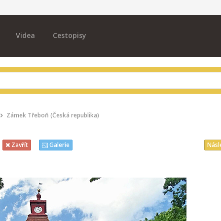
Videa
Cestopisy
Zámek Třeboň (Česká republika)
Násl
Zavřít
Galerie