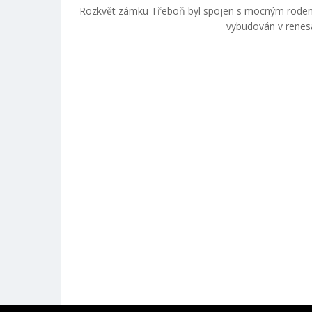
Rozkvět zámku Třeboň byl spojen s mocným rodem R
vybudován v renesa