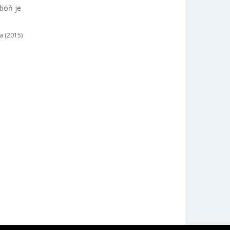
boň je
a (2015)