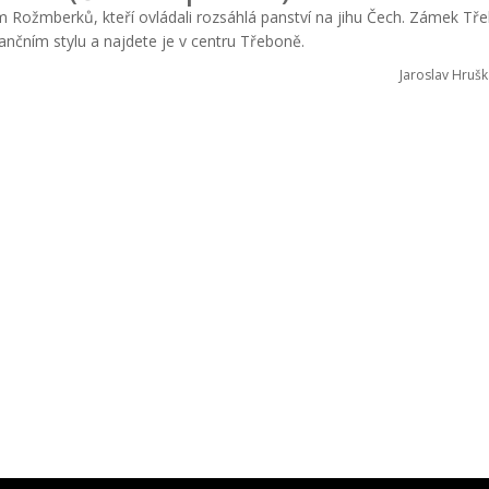
ožmberků, kteří ovládali rozsáhlá panství na jihu Čech. Zámek Tře
nčním stylu a najdete je v centru Třeboně.
Jaroslav Hrušk