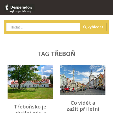
Vyhledat
TAG
TŘEBOŇ
Co vidět a
Třeboňsko je
zažít při letní
ideální místo