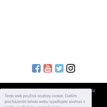
CESTOVNÍ POJIŠTĚNÍ
KONTAKTY
REKLAMA
RSS
Tento web používá soubory cookie. Dalším
procházením tohoto webu vyjadřujete souhlas s
atlasmest.cz
atlaspamatek.info
atlaszemi.info