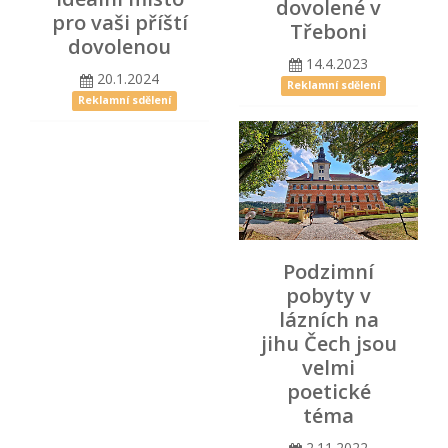
dovolené v
pro vaši příští
Třeboni
dovolenou
14.4.2023
20.1.2024
Reklamní sdělení
Reklamní sdělení
Podzimní
pobyty v
lázních na
jihu Čech jsou
velmi
poetické
téma
2.11.2022