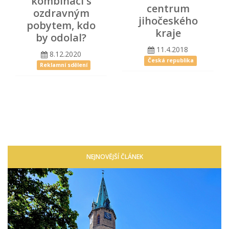
kombinaci s
centrum
ozdravným
jihočeského
pobytem, kdo
kraje
by odolal?
11.4.2018
8.12.2020
Česká republika
Reklamní sdělení
NEJNOVĚJŠÍ ČLÁNEK