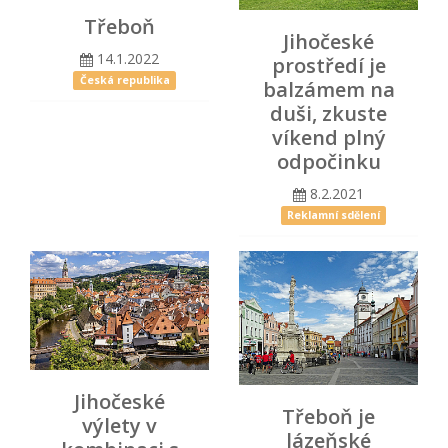
Třeboň
Jihočeské
14.1.2022
prostředí je
Česká republika
balzámem na
duši, zkuste
víkend plný
odpočinku
8.2.2021
Reklamní sdělení
Jihočeské
Třeboň je
výlety v
lázeňské