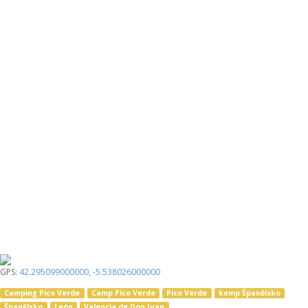
GPS:
42.295099000000
,
-5.538026000000
Camping Pico Verde
Camp Pico Verde
Pico Verde
kemp Španělsko
Španělsko
León
Valencia de Don Juan