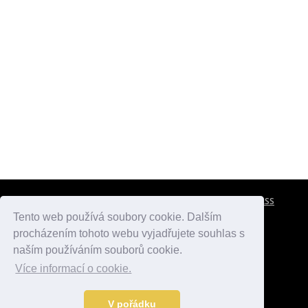
CESTOVNÍ POJIŠTĚNÍ
KONTAKTY
REKLAMA
RSS
Tento web používá soubory cookie. Dalším
procházením tohoto webu vyjadřujete souhlas s
atlasmest.cz
atlaspamatek.info
atlaszemi.info
naším používáním souborů cookie.
Více informací o cookie.
© 2005 - 2026 Desperado.cz. Všechna práva vyhrazena.
Data o počasí jsou přebírána z
OpenWeather
.
V pořádku