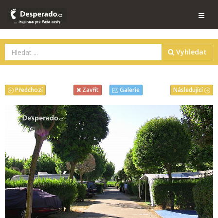
Vyhledat
Předchozí
Následující
Zavřít
Galerie