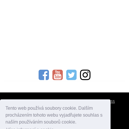
CESTOVNÍ POJIŠTĚNÍ
KONTAKTY
REKLAMA
RSS
Tento web používá soubory cookie. Dalším
procházením tohoto webu vyjadřujete souhlas s
atlasmest.cz
atlaspamatek.info
atlaszemi.info
naším používáním souborů cookie.