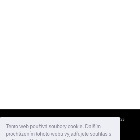
CESTOVNÍ POJIŠTĚNÍ
KONTAKTY
REKLAMA
RSS
Tento web používá soubory cookie. Dalším
procházením tohoto webu vyjadřujete souhlas s
atlasmest.cz
atlaspamatek.info
atlaszemi.info