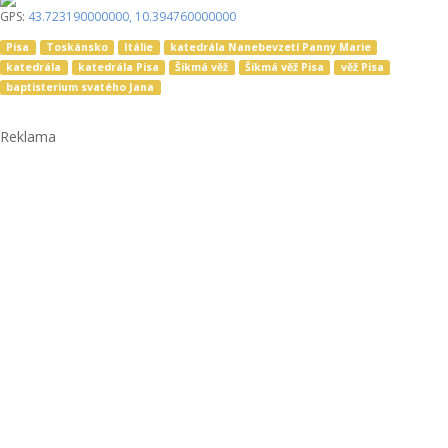
GPS:
43.723190000000
,
10.394760000000
Pisa
Toskánsko
Itálie
katedrála Nanebevzetí Panny Marie
katedrála
katedrála Pisa
Šikmá věž
Šikmá věž Pisa
věž Pisa
baptisterium svatého Jana
Reklama