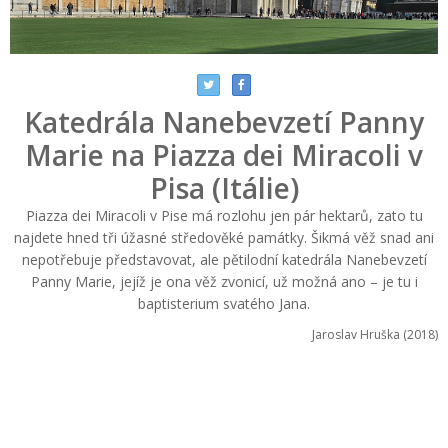
Katedrála Nanebevzetí Panny
Marie na Piazza dei Miracoli v
Pisa (Itálie)
Piazza dei Miracoli v Pise má rozlohu jen pár hektarů, zato tu
najdete hned tři úžasné středověké památky. Šikmá věž snad ani
nepotřebuje představovat, ale pětilodní katedrála Nanebevzetí
Panny Marie, jejíž je ona věž zvonicí, už možná ano – je tu i
baptisterium svatého Jana.
Jaroslav Hruška (2018)