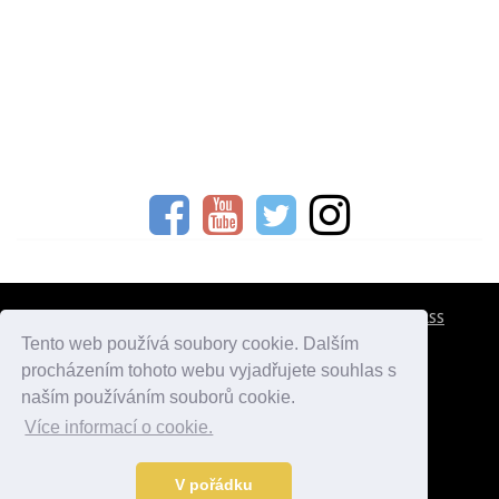
CESTOVNÍ POJIŠTĚNÍ
KONTAKTY
REKLAMA
RSS
Tento web používá soubory cookie. Dalším
procházením tohoto webu vyjadřujete souhlas s
atlasmest.cz
atlaspamatek.info
atlaszemi.info
naším používáním souborů cookie.
Více informací o cookie.
© 2005 - 2026 Desperado.cz. Všechna práva vyhrazena.
Data o počasí jsou přebírána z
OpenWeather
.
V pořádku
Kontakt:
mail@desperado.cz