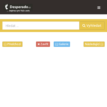
Vyhledat
Předchozí
Následující
Zavřít
Galerie