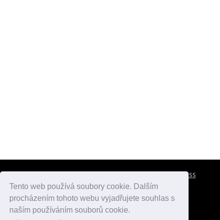
CESTOVNÍ POJIŠTĚNÍ
KONTAKTY
REKLAMA
RSS
Tento web používá soubory cookie. Dalším
procházením tohoto webu vyjadřujete souhlas s
atlasmest.cz
atlaspamatek.info
atlaszemi.info
naším používáním souborů cookie.