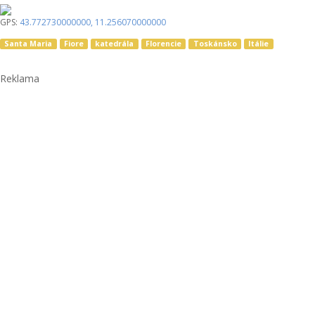
GPS:
43.772730000000
,
11.256070000000
Santa Maria
Fiore
katedrála
Florencie
Toskánsko
Itálie
Reklama