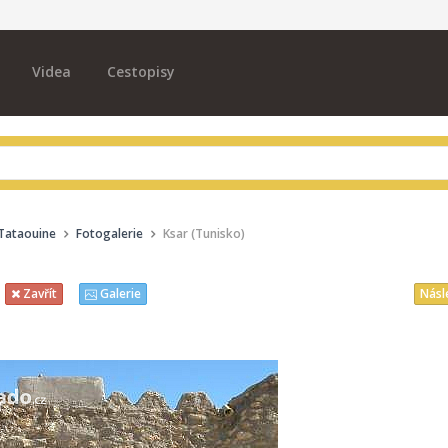
Videa
Cestopisy
 Tataouine
Fotogalerie
Ksar (Tunisko)
Násl
Zavřít
Galerie