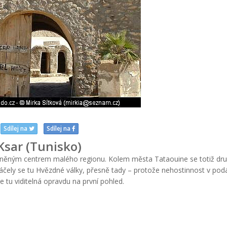
Sdílej na
Sdílej na
Ksar (Tunisko)
pevněným centrem malého regionu. Kolem města Tataouine se totiž dr
táčely se tu Hvězdné války, přesně tady – protože nehostinnost v pod
 je tu viditelná opravdu na první pohled.