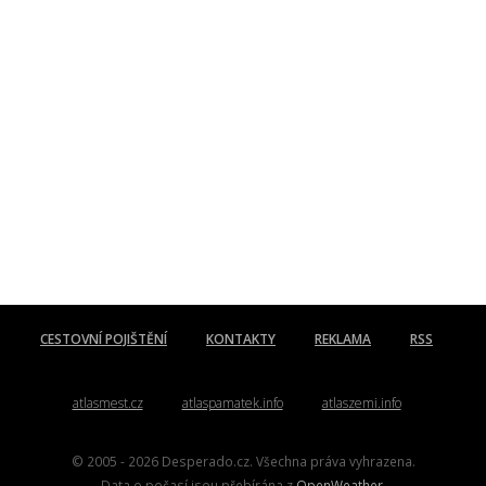
CESTOVNÍ POJIŠTĚNÍ
KONTAKTY
REKLAMA
RSS
atlasmest.cz
atlaspamatek.info
atlaszemi.info
© 2005 - 2026 Desperado.cz. Všechna práva vyhrazena.
Data o počasí jsou přebírána z
OpenWeather
.