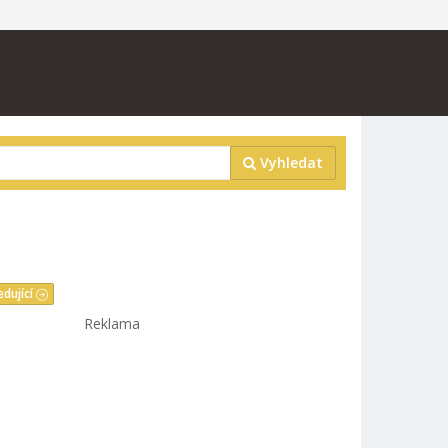
Vyhledat
edující
Reklama