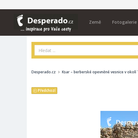
Země
Fotogalerie
Desperado.cz
Ksar – berberské opevněné vesnice v okolí
Předchozí