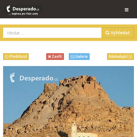
Vyhledat
Předchozí
Následující
Zavřít
Galerie