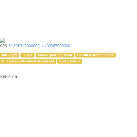
GPS:
51.220347000000
,
4.400367000000
Antverpy
Belgie
Antwerpen-centraal
Caroluse Borromeuse
Onze-Lieve-Vrouwekathedraal
Grote Markt
Reklama