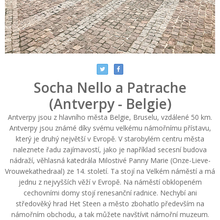
Socha Nello a Patrache
(Antverpy - Belgie)
Antverpy jsou z hlavního města Belgie, Bruselu, vzdálené 50 km.
Antverpy jsou známé díky svému velkému námořnímu přístavu,
který je druhý největší v Evropě. V starobylém centru města
naleznete řadu zajímavostí, jako je například secesní budova
nádraží, věhlasná katedrála Milostivé Panny Marie (Onze-Lieve-
Vrouwekathedraal) ze 14. století. Ta stojí na Velkém náměstí a má
jednu z nejvyšších věží v Evropě. Na náměstí obklopeném
cechovními domy stojí renesanční radnice. Nechybí ani
středověký hrad Het Steen a město zbohatlo především na
námořním obchodu, a tak můžete navštívit námořní muzeum.