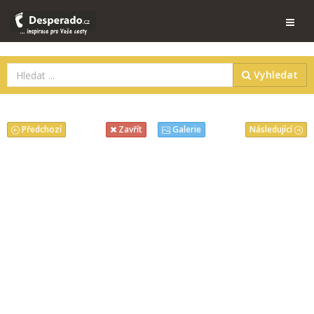
Vyhledat
Předchozí
Následující
Zavřít
Galerie