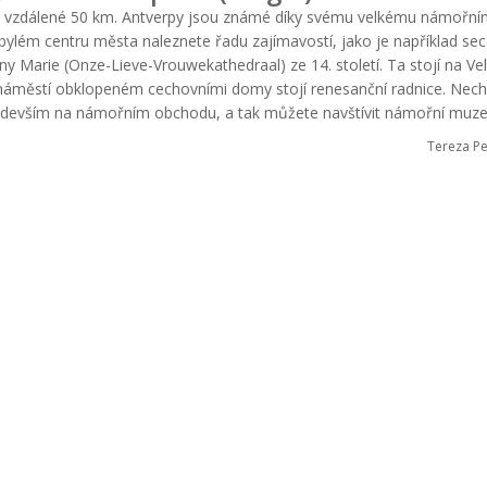
lu, vzdálené 50 km. Antverpy jsou známé díky svému velkému námořn
robylém centru města naleznete řadu zajímavostí, jako je například sec
ny Marie (Onze-Lieve-Vrouwekathedraal) ze 14. století. Ta stojí na V
 náměstí obklopeném cechovními domy stojí renesanční radnice. Nech
ředevším na námořním obchodu, a tak můžete navštívit námořní muz
Tereza P