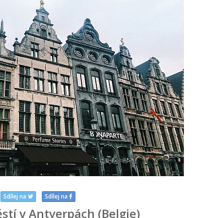
Sdílej na
Sdílej na
tí v Antverpách (Belgie)