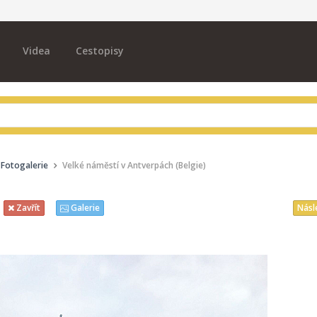
Videa
Cestopisy
Fotogalerie
Velké náměstí v Antverpách (Belgie)
Násl
Zavřít
Galerie