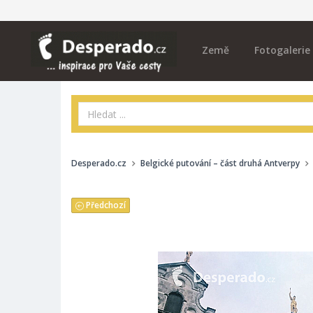
Země
Fotogalerie
Desperado.cz
Belgické putování – část druhá Antverpy
Předchozí