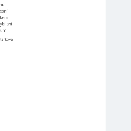
ímu
esní
elkém
ybí ani
eum.
eterková