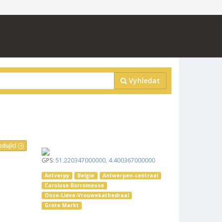
Vyhledat
edující
GPS:
51.220347000000
,
4.400367000000
Antverpy
Belgie
Antwerpen-centraal
Caroluse Borromeuse
Onze-Lieve-Vrouwekathedraal
Grote Markt