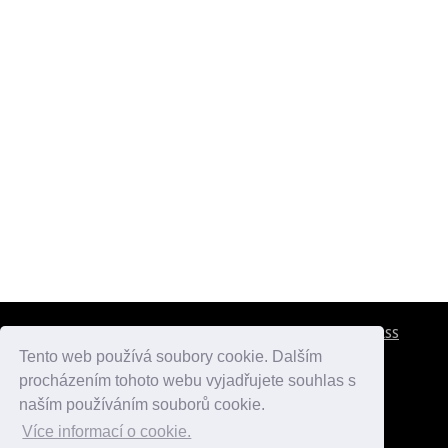
CESTOVNÍ POJIŠTĚNÍ
KONTAKTY
REKLAMA
RSS
Tento web používá soubory cookie. Dalším
procházením tohoto webu vyjadřujete souhlas s
atlasmest.cz
atlaspamatek.info
atlaszemi.info
naším používáním souborů cookie.
Více informací o cookie.
© 2005 - 2026 Desperado.cz. Všechna práva vyhrazena.