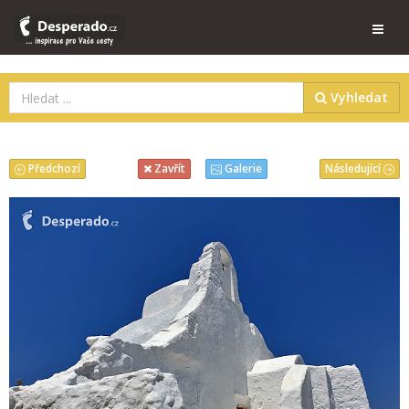
Vyhledat
Předchozí
Následující
Zavřít
Galerie