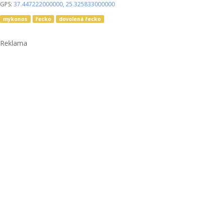
GPS:
37.447222000000
,
25.325833000000
mykonos
řecko
dovolená řecko
Reklama