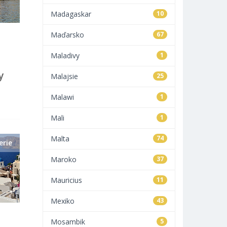
Madagaskar
10
Maďarsko
67
Maladivy
1
y
Malajsie
25
Malawi
1
Mali
1
Malta
74
erie
Maroko
37
Mauricius
11
Mexiko
43
Mosambik
5