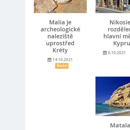
Malia je
Nikosie
archeologické
rozděle
naleziště
hlavní m
uprostřed
Kypr
Kréty
6.10.2021
14.10.2021
Řecko
Matala