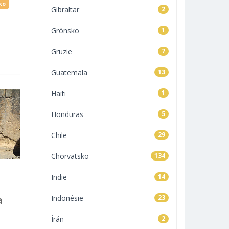
ko
Gibraltar
2
Grónsko
1
Gruzie
7
Guatemala
13
Haiti
1
Honduras
5
Chile
29
Chorvatsko
134
Indie
14
a
Indonésie
23
Írán
2