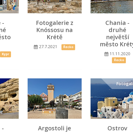
 -
Fotogalerie z
Chania -
né
Knóssosu na
druhé
ěsto
Krétě
největší
u
město Krét
27.7.2021
Řecko
11.11.2020
Kypr
Řecko
Fotogal
 -
Argostoli je
Ostrov