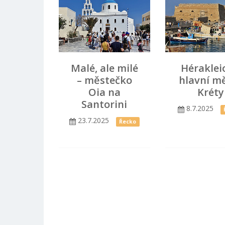
Malé, ale milé
Héraklei
– městečko
hlavní m
Oia na
Kréty
Santorini
8.7.2025
23.7.2025
Řecko