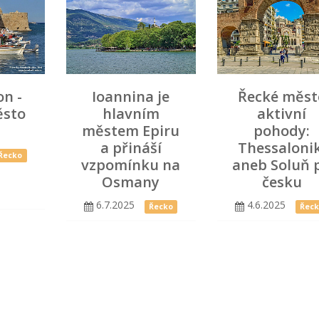
on -
Ioannina je
Řecké měst
ěsto
hlavním
aktivní
městem Epiru
pohody:
a přináší
Thessalonik
Řecko
vzpomínku na
aneb Soluň 
Osmany
česku
6.7.2025
4.6.2025
Řecko
Řec