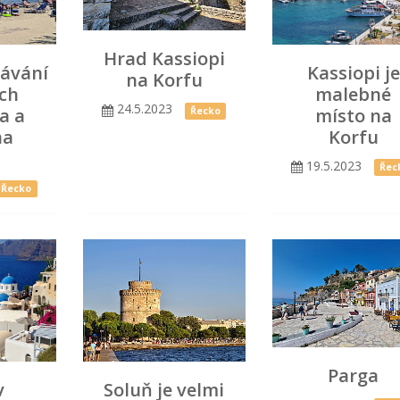
Hrad Kassiopi
ávání
Kassiopi je
na Korfu
ch
malebné
24.5.2023
a a
místo na
Řecko
na
Korfu
19.5.2023
Řec
Řecko
Parga
v
Soluň je velmi