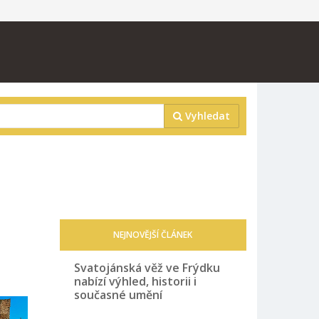
Vyhledat
NEJNOVĚJŠÍ ČLÁNEK
Svatojánská věž ve Frýdku
nabízí výhled, historii i
současné umění