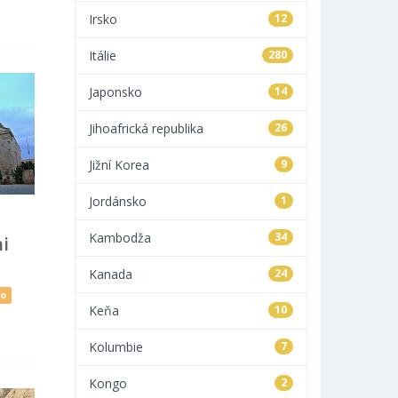
Irsko
12
Itálie
280
Japonsko
14
Jihoafrická republika
26
Jižní Korea
9
Jordánsko
1
Kambodža
34
i
Kanada
24
ko
Keňa
10
Kolumbie
7
Kongo
2