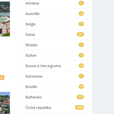
Arménie
1
Austrálie
4
Belgie
7
Belize
21
Bhútán
1
Bolívie
7
Bosna a Hercegovina
4
Botswana
1
ko
Brazílie
4
Bulharsko
17
Česká republika
444