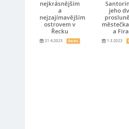
nejkrásnějším
Santorin
a
jeho d
nejzajímavějším
proslun
ostrovem v
městečka
Řecku
a Fira
21.4.2023
1.3.2023
Řecko