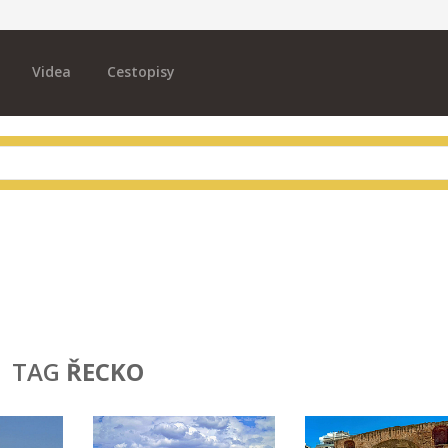
Videa
Cestopisy
TAG
ŘECKO