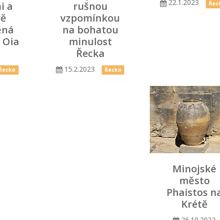
22.1.2023
i a
rušnou
Řec
vě
vzpomínkou
ěná
na bohatou
 Oia
minulost
Řecka
15.2.2023
Řecko
Řecko
Minojské
město
Phaistos n
Krétě
26.10.2022