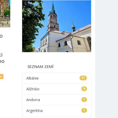
o
i
po
SEZNAM ZEMÍ
ko
Albánie
11
Alžírsko
9
Andorra
1
Argentina
1