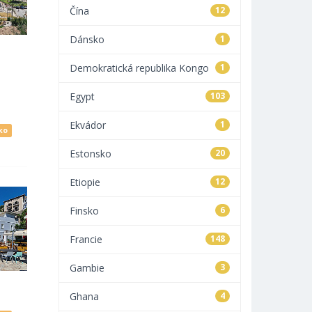
Čína
12
Dánsko
1
Demokratická republika Kongo
1
Egypt
103
Ekvádor
1
ko
Estonsko
20
Etiopie
12
Finsko
6
Francie
148
Gambie
3
Ghana
4