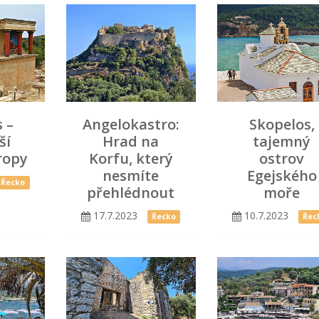
 –
Angelokastro:
Skopelos,
ší
Hrad na
tajemný
ropy
Korfu, který
ostrov
nesmíte
Egejského
Řecko
přehlédnout
moře
17.7.2023
10.7.2023
Řecko
Řec