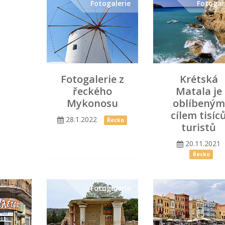
Fotogalerie
Fotogal
Fotogalerie z
Krétská
řeckého
Matala je
Mykonosu
oblíbeným
cílem tisíc
28.1.2022
Řecko
turistů
20.11.2021
Řecko
Fotogalerie