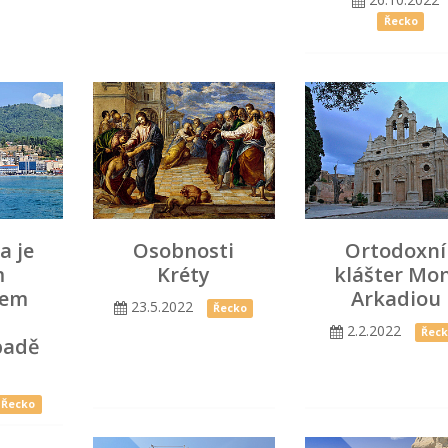
Řecko
a je
Osobnosti
Ortodoxní
m
Kréty
klášter Mon
kem
Arkadiou
23.5.2022
Řecko
2.2.2022
Řec
padě
a
Řecko