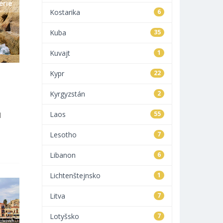
erie
Kostarika
6
Kuba
35
Kuvajt
1
Kypr
22
Kyrgyzstán
2
ů
Laos
55
Lesotho
7
Libanon
6
Lichtenštejnsko
1
Litva
7
Lotyšsko
7