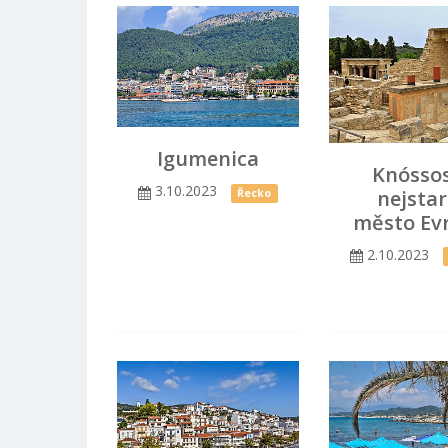
Igumenica
Knóssos
3.10.2023
nejstar
Řecko
město Ev
2.10.2023