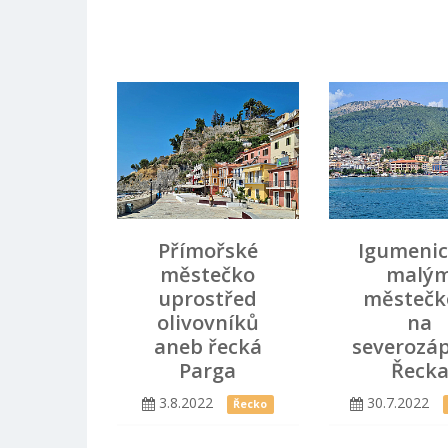
Přímořské
Igumenic
městečko
malý
uprostřed
městeč
olivovníků
na
aneb řecká
severozá
Parga
Řeck
3.8.2022
30.7.2022
Řecko