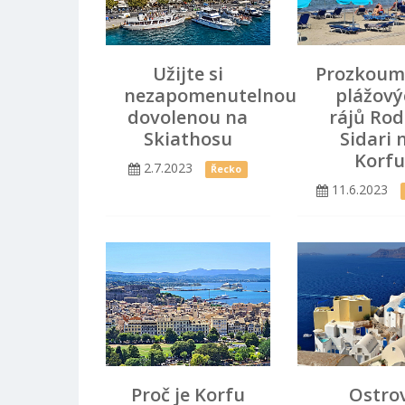
Užijte si
Prozkoum
nezapomenutelnou
plážový
dovolenou na
rájů Rod
Skiathosu
Sidari 
Korfu
2.7.2023
Řecko
11.6.2023
Proč je Korfu
Ostro