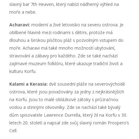
slavný bar 7th Heaven, který nabízí nádherný výhled na
moře a nebe.
Acharavi:
moderní a živé letovisko na severu ostrova. Je
oblíbené hlavně mezi rodinami s dětmi, protože má
dlouhou a širokou písčitou pláž s pozvolným vstupem do
moře. Acharavi má také mnoho možností ubytování,
stravování a zábavy pro každého. Zde se také nachází
zajímavé muzeum folklóru, které ukazuje tradiční život a
kulturu Korfu.
Kalami a Kerasia:
dvě sousední pláže na severovýchodě
ostrova, které jsou považovány za jedny z nejkrásnějších
na Korfu. Jsou to malé oblázkové zátoky s průzračnou
vodou a stinnými olivovníky. Zde se nachází také bývalý
dům spisovatele Lawrence Durrella, který žil na Korfu v 30.
letech 20. století a napsal zde svůj slavný román Prospero’s
Cell.