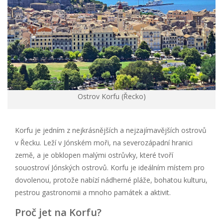
Ostrov Korfu (Řecko)
Korfu je jedním z nejkrásnějších a nejzajímavějších ostrovů
v Řecku. Leží v Jónském moři, na severozápadní hranici
země, a je obklopen malými ostrůvky, které tvoří
souostroví Jónských ostrovů. Korfu je ideálním místem pro
dovolenou, protože nabízí nádherné pláže, bohatou kulturu,
pestrou gastronomii a mnoho památek a aktivit.
Proč jet na Korfu?