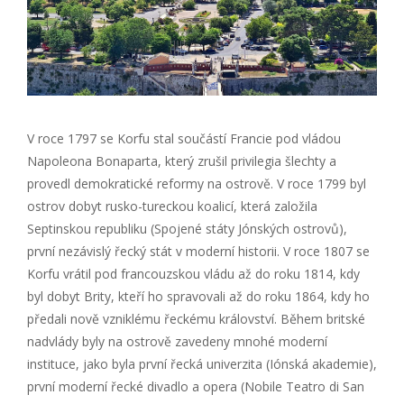
V roce 1797 se Korfu stal součástí Francie pod vládou
Napoleona Bonaparta, který zrušil privilegia šlechty a
provedl demokratické reformy na ostrově. V roce 1799 byl
ostrov dobyt rusko-tureckou koalicí, která založila
Septinskou republiku (Spojené státy Jónských ostrovů),
první nezávislý řecký stát v moderní historii. V roce 1807 se
Korfu vrátil pod francouzskou vládu až do roku 1814, kdy
byl dobyt Brity, kteří ho spravovali až do roku 1864, kdy ho
předali nově vzniklému řeckému království. Během britské
nadvlády byly na ostrově zavedeny mnohé moderní
instituce, jako byla první řecká univerzita (Iónská akademie),
první moderní řecké divadlo a opera (Nobile Teatro di San