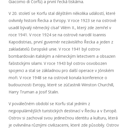
Giacomo di Corfù) a první řecká tiskárna.
V 20. století se Korfu stal dějištěm několika událostí, které
ovlivnily historii Řecka a Evropy. V roce 1923 se na ostrově
usadil bývalý německý císař Vilém II., který zde zemřel v
roce 1941. V roce 1924 se na ostrově narodil Ioannis
Kapodistrias, první guvernér nezávislého Řecka a jeden z
zakladatelů Evropské unie. V roce 1941 byl ostrov
bombardován italským a německým letectvem a obsazen
fašistickými silami. V roce 1943 byl ostrov osvobozen
spojenci a stal se základnou pro další operace v Jónském
moři. V roce 1948 se na ostrově konala konference o
budoucnosti Evropy, které se zúčastnili Winston Churchill,
Harry Truman a Josif Stalin.
V poválečném období se Korfu stal jedním z
nejpopulárnějších turistických destinací v Řecku a v Evropě.
Ostrov si zachoval svou jedinečnou identitu a kulturu, která
je ovlivněna různými civilizacemi, které zde působily. Ostrov