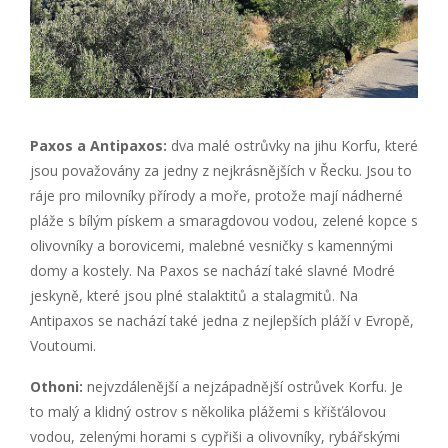
Paxos a Antipaxos:
dva malé ostrůvky na jihu Korfu, které
jsou považovány za jedny z nejkrásnějších v Řecku. Jsou to
ráje pro milovníky přírody a moře, protože mají nádherné
pláže s bílým pískem a smaragdovou vodou, zelené kopce s
olivovníky a borovicemi, malebné vesničky s kamennými
domy a kostely. Na Paxos se nachází také slavné Modré
jeskyně, které jsou plné stalaktitů a stalagmitů. Na
Antipaxos se nachází také jedna z nejlepších pláží v Evropě,
Voutoumi.
Othoni:
nejvzdálenější a nejzápadnější ostrůvek Korfu. Je
to malý a klidný ostrov s několika plážemi s křišťálovou
vodou, zelenými horami s cypřiši a olivovníky, rybářskými