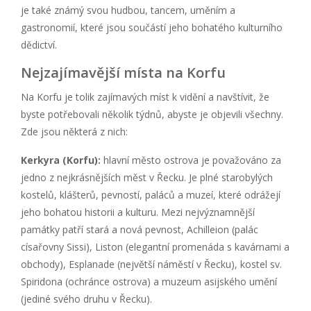
je také známý svou hudbou, tancem, uměním a
gastronomií, které jsou součástí jeho bohatého kulturního
dědictví.
Nejzajímavější místa na Korfu
Na Korfu je tolik zajímavých míst k vidění a navštívit, že
byste potřebovali několik týdnů, abyste je objevili všechny.
Zde jsou některá z nich:
Kerkyra (Korfu):
hlavní město ostrova je považováno za
jedno z nejkrásnějších měst v Řecku. Je plné starobylých
kostelů, klášterů, pevností, paláců a muzeí, které odrážejí
jeho bohatou historii a kulturu. Mezi nejvýznamnější
památky patří stará a nová pevnost, Achilleion (palác
císařovny Sissi), Liston (elegantní promenáda s kavárnami a
obchody), Esplanade (největší náměstí v Řecku), kostel sv.
Spiridona (ochránce ostrova) a muzeum asijského umění
(jediné svého druhu v Řecku).