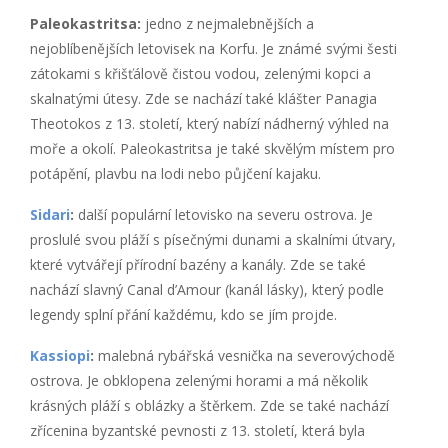
Paleokastritsa:
jedno z nejmalebnějších a
nejoblíbenějších letovisek na Korfu. Je známé svými šesti
zátokami s křišťálově čistou vodou, zelenými kopci a
skalnatými útesy. Zde se nachází také klášter Panagia
Theotokos z 13. století, který nabízí nádherný výhled na
moře a okolí. Paleokastritsa je také skvělým místem pro
potápění, plavbu na lodi nebo půjčení kajaku.
Sidari
:
další populární letovisko na severu ostrova. Je
proslulé svou pláží s písečnými dunami a skalními útvary,
které vytvářejí přírodní bazény a kanály. Zde se také
nachází slavný Canal d’Amour (kanál lásky), který podle
legendy splní přání každému, kdo se jím projde.
Kassiopi
:
malebná rybářská vesnička na severovýchodě
ostrova. Je obklopena zelenými horami a má několik
krásných pláží s oblázky a štěrkem. Zde se také nachází
zřícenina byzantské pevnosti z 13. století, která byla