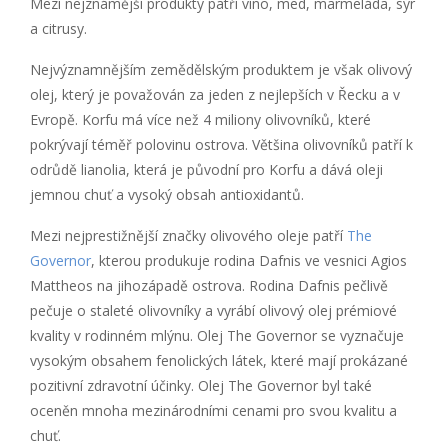
Mezi nejznámější produkty patří víno, med, marmeláda, sýr
a citrusy.
Nejvýznamnějším zemědělským produktem je však olivový
olej, který je považován za jeden z nejlepších v Řecku a v
Evropě. Korfu má více než 4 miliony olivovníků, které
pokrývají téměř polovinu ostrova. Většina olivovníků patří k
odrůdě lianolia, která je původní pro Korfu a dává oleji
jemnou chuť a vysoký obsah antioxidantů.
Mezi nejprestižnější značky olivového oleje patří
The
Governor
, kterou produkuje rodina Dafnis ve vesnici Agios
Mattheos na jihozápadě ostrova. Rodina Dafnis pečlivě
pečuje o staleté olivovníky a vyrábí olivový olej prémiové
kvality v rodinném mlýnu. Olej The Governor se vyznačuje
vysokým obsahem fenolických látek, které mají prokázané
pozitivní zdravotní účinky. Olej The Governor byl také
oceněn mnoha mezinárodními cenami pro svou kvalitu a
chuť.