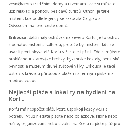
vesničkami s tradičními domy a tavernami. Zde si můžete
užít relaxaci a pohodu bez davů turistů. Othoni je také
místem, kde podle legendy se zastavila Calypso s
Odysseem na jeho cestě domů.
Erikousa:
další malý ostrůvek na severu Korfu. Je to ostrov
s bohatou historií a kulturou, protože byl místem, kde se
usadili první obyvatelé Korfu v 6. století př.n.l. Zde si můžete
prohlédnout starověké hrobky, byzantské kostely, benátské
pevnosti a muzeum druhé světové války. Erikousa je také
ostrov s krásnou přírodou a plážemi s jemným pískem a
modrou vodou.
Nejlepší pláže a lokality na bydlení na
Korfu
Korfu má nespočet pláží, které uspokojí každý vkus a
potřebu. Ať už hledáte písčité nebo oblázkové, klidné nebo
rušné, organizované nebo divoké, na Korfu najdete pláž pro