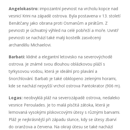
Angelokastro:
impozantní pevnost na vrcholu kopce nad
vesnicí Krini na západě ostrova. Byla postavena v 13. století
Benátčany jako obrana proti Osmanům a pirátům. Z
pevnosti je úchvatný výhled na celé pobřeží a moře. Uvnitř
pevnosti se nachází také malý kostelík zasvěcený
archandělu Michaelovi.
Barbati:
klidné a elegantní letovisko na severovýchodě
ostrova. Je známé svou dlouhou oblázkovou pláží s
tyrkysovou vodou, která je ideální pro plavání a
šnorchlování. Barbati je také obklopeno zelenými horami,
kde se nachází nejvyšší vrchol ostrova Pantokrator (906 m).
Logas:
neobvyklá pláž na severozápadě ostrova, nedaleko
vesnice Peroulades. Je to malá písčitá zátoka, která je
lemovaná vysokými pískovcovými útesy s různými barvami.
Pláž je nejkrásnější při západu slunce, kdy se útesy zbarví
do oranžova a červena. Na okraji útesu se také nachází