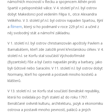
námořních mocností v Řecku a spojencem Athén proti
Spartě v peloponéské válce. V 4. století př.n.l. byl ostrov
dobyt Makedonci pod vedením Filipa II., otce Alexandra
Velikého. V 3. století př.n.l. byl ostrov napaden Spartou, Ilýrií
a
Římem
, který si ho podmanil v roce 229 př.n.l. a učinil z
něj svobodný stát a námořní základnu.
V 1. století n.l. byl ostrov christianizován apoštoly Pavlem a
Barnabášem, kteří zde založili první křesťanskou církev. V 4.
století n.l. se Korfu stal součástí Východořímské
(Byzantské) říše a byl často napadán piráty a barbary, jako
byli Gótové nebo Saracéni. V 11. století n.l. byl ostrov dobyt
Normany, kteří ho opevnili a postavili mnoho kostelů a
klášterů.
V 13. století n.l. se Korfu stal součástí Benátské republiky,
která ho ovládala po čtyři staletí až do roku 1797.
Benátčané ovlivnili kulturu, architekturu, jazyk a ekonomiku
ostrova a postavili mnoho pevností, paláců a jiných