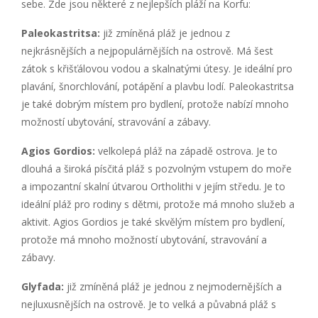
sebe. Zde jsou některé z nejlepších pláží na Korfu:
Paleokastritsa:
již zmíněná pláž je jednou z
nejkrásnějších a nejpopulárnějších na ostrově. Má šest
zátok s křišťálovou vodou a skalnatými útesy. Je ideální pro
plavání, šnorchlování, potápění a plavbu lodí. Paleokastritsa
je také dobrým místem pro bydlení, protože nabízí mnoho
možností ubytování, stravování a zábavy.
Agios Gordios:
velkolepá pláž na západě ostrova. Je to
dlouhá a široká písčitá pláž s pozvolným vstupem do moře
a impozantní skalní útvarou Ortholithi v jejím středu. Je to
ideální pláž pro rodiny s dětmi, protože má mnoho služeb a
aktivit. Agios Gordios je také skvělým místem pro bydlení,
protože má mnoho možností ubytování, stravování a
zábavy.
Glyfada:
již zmíněná pláž je jednou z nejmodernějších a
nejluxusnějších na ostrově. Je to velká a půvabná pláž s