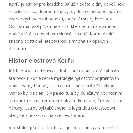
Korfu je ostrov pro každého. Ať už hledáte klidný odpočinek
na bílém písku, dobrodružné výlety do hor nebo poznávání
historických pamětihodností, na Korfu si přijdete na své.
Ostrov má také příjemné klima, které je mírné v zimě a
horké v létě, s dostatkem slunečních dnů. Korfu je také
snadno dostupné letecky i lodí z mnoha evropských
destinací.
Historie ostrova Korfu
Korfu má velmi dlouhou a bohatou historii, která sahá do
starověku. Podle řecké mytologie byl ostrov pojmenován
podle nymfy Korkyry, kterou unesl bůh moře Poseidon.
Ostrov byl osídlen již v paleolitu a byl důležitým obchodním
a námořním centrem, které obývali Féničané, Řekové a jiné
národy. Ostrov byl také spojen s legendou o Odysseovi,
který se zde zastavil na své cestě domů.
V 5. století př.n.l. se Korfu stal jednou z nejvýznamnějších