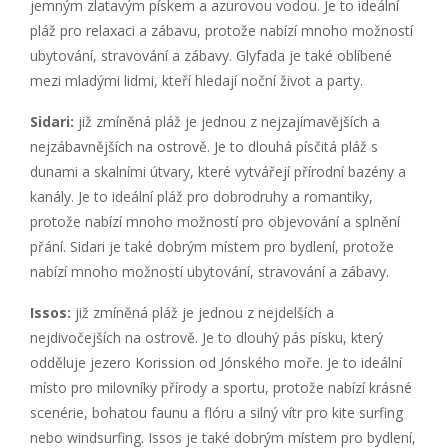
jemným zlatavým pískem a azurovou vodou. Je to ideální
pláž pro relaxaci a zábavu, protože nabízí mnoho možností
ubytování, stravování a zábavy. Glyfada je také oblíbené
mezi mladými lidmi, kteří hledají noční život a party.
Sidari:
již zmíněná pláž je jednou z nejzajímavějších a
nejzábavnějších na ostrově. Je to dlouhá písčitá pláž s
dunami a skalními útvary, které vytvářejí přírodní bazény a
kanály. Je to ideální pláž pro dobrodruhy a romantiky,
protože nabízí mnoho možností pro objevování a splnění
přání. Sidari je také dobrým místem pro bydlení, protože
nabízí mnoho možností ubytování, stravování a zábavy.
Issos:
již zmíněná pláž je jednou z nejdelších a
nejdivočejších na ostrově. Je to dlouhý pás písku, který
odděluje jezero Korission od Jónského moře. Je to ideální
místo pro milovníky přírody a sportu, protože nabízí krásné
scenérie, bohatou faunu a flóru a silný vítr pro kite surfing
nebo windsurfing. Issos je také dobrým místem pro bydlení,