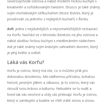
severovýchodě ostrova a nabízí moderní řeckou kuchyni s
kreativním a sofistikovaným twistem. Etrusco je také známý
svým michelinským šéfkuchařem Ettore Botrini, který je
považován za jednoho z nejlepších kuchařů v Řecku.
Avli:
jedna z nejútulnějších a nejromantičtějších restaurací
na Korfu. Nachází se v letovisku Benitses na jihu ostrova a
nabízí skvělou řeckou kuchyni s mediteránním nádechem.
Avli je také známý svým krásným zahradním dvorem, který
je plný květin a světel.
Láká vás Korfu?
Korfu je ostrov, který má vše, co si můžete přát pro
dokonalou dovolenou. Má nádhernou přírodou, bohatou
historií, pestrým jídlem a zábavou. Je to ostrov, který vás
okouzlí svou krásou a kulturou. Nebudete se tu nudit a
hned tak vás neomrzí a vždy vás překvapí. Korfu je ostrov,
který si zamilujete a budete se chtít vrátit znovu a znovu.