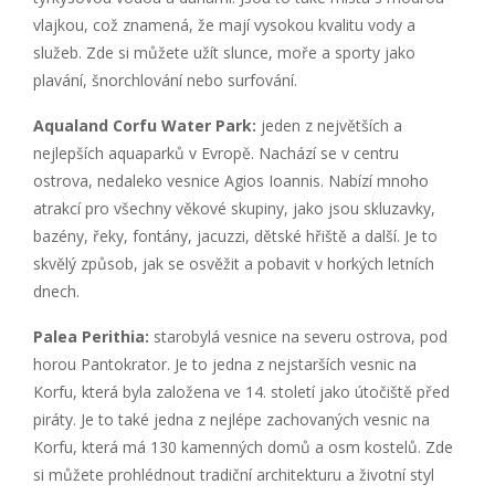
vlajkou, což znamená, že mají vysokou kvalitu vody a
služeb. Zde si můžete užít slunce, moře a sporty jako
plavání, šnorchlování nebo surfování.
Aqualand Corfu Water Park:
jeden z největších a
nejlepších aquaparků v Evropě. Nachází se v centru
ostrova, nedaleko vesnice Agios Ioannis. Nabízí mnoho
atrakcí pro všechny věkové skupiny, jako jsou skluzavky,
bazény, řeky, fontány, jacuzzi, dětské hřiště a další. Je to
skvělý způsob, jak se osvěžit a pobavit v horkých letních
dnech.
Palea Perithia:
starobylá vesnice na severu ostrova, pod
horou Pantokrator. Je to jedna z nejstarších vesnic na
Korfu, která byla založena ve 14. století jako útočiště před
piráty. Je to také jedna z nejlépe zachovaných vesnic na
Korfu, která má 130 kamenných domů a osm kostelů. Zde
si můžete prohlédnout tradiční architekturu a životní styl