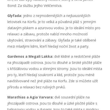
Bond: Za službu Jejího Veličenstva.
Glyfada:
jedno z nejmodernějších a nejluxusnějších
letovisek na Korfu. Je to velká a půvabná pláž s jemným
zlatavým pískem a azurovou vodou. Je to ideální místo pro
relaxaci a zábavu, protože nabízí mnoho možností
ubytování, stravování a zábavy. Glyfada je také oblíbené
mezi mladými lidmi, kteří hledají noční život a party.
Gardenos a Megali Lakka:
dvě klidné a nedotčené pláže
na jihozápadě ostrova. Jsou to dlouhé a široké písčité pláže
s křišťálovou vodou a stinnými stromy. Jsou to ideální místa
pro ty, kteří hledají soukromí a klid, protože jsou méně
navštěvované než jiné pláže na Korfu. Zde si můžete užít
přírodu a relaxaci bez rušivých prvků.
Marathias a Agia Varvara:
dvě sousední pláže na
jihozápadě ostrova. Jsou to dlouhé a úzké písčité pláže s
tyrkysovou vodou a dunami. Jsou to také místa s modrou