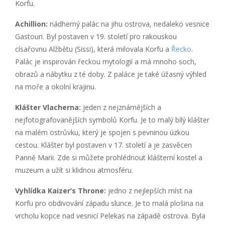
Korfu.
Achillion:
nádherný palác na jihu ostrova, nedaleko vesnice
Gastouri. Byl postaven v 19. století pro rakouskou
císařovnu Alžbětu (Sissi), která milovala Korfu a
Řecko
.
Palác je inspirován řeckou mytologií a má mnoho soch,
obrazů a nábytku z té doby. Z paláce je také úžasný výhled
na moře a okolní krajinu.
Klášter Vlacherna:
jeden z nejznámějších a
nejfotografovanějších symbolů Korfu. Je to malý bílý klášter
na malém ostrůvku, který je spojen s pevninou úzkou
cestou. Klášter byl postaven v 17. století a je zasvěcen
Panně Marii. Zde si můžete prohlédnout klášterní kostel a
muzeum a užít si klidnou atmosféru.
Vyhlídka Kaizer’s Throne:
jedno z nejlepších míst na
Korfu pro obdivování západu slunce. Je to malá plošina na
vrcholu kopce nad vesnicí Pelekas na západě ostrova. Byla