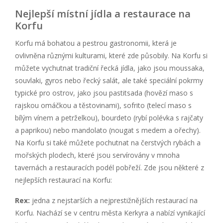
Nejlepší místní jídla a restaurace na
Korfu
Korfu má bohatou a pestrou gastronomii, která je
ovlivněna různými kulturami, které zde působily. Na Korfu si
můžete vychutnat tradiční řecká jídla, jako jsou moussaka,
souvlaki, gyros nebo řecký salát, ale také speciální pokrmy
typické pro ostrov, jako jsou pastitsada (hovězí maso s
rajskou omáčkou a těstovinami), sofrito (telecí maso s
bílým vínem a petrželkou), bourdeto (rybí polévka s rajčaty
a paprikou) nebo mandolato (nougat s medem a ořechy).
Na Korfu si také můžete pochutnat na čerstvých rybách a
mořských plodech, které jsou servírovány v mnoha
tavernách a restauracích podél pobřeží. Zde jsou některé z
nejlepších restaurací na Korfu:
Rex:
jedna z nejstarších a nejprestižnějších restaurací na
Korfu. Nachází se v centru města Kerkyra a nabízí vynikající