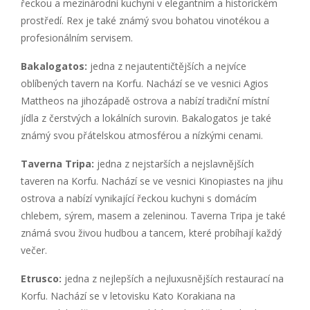
řeckou a mezinárodní kuchyni v elegantním a historickém
prostředí. Rex je také známý svou bohatou vinotékou a
profesionálním servisem.
Bakalogatos:
jedna z nejautentičtějších a nejvíce
oblíbených tavern na Korfu. Nachází se ve vesnici Agios
Mattheos na jihozápadě ostrova a nabízí tradiční místní
jídla z čerstvých a lokálních surovin. Bakalogatos je také
známý svou přátelskou atmosférou a nízkými cenami.
Taverna Tripa:
jedna z nejstarších a nejslavnějších
taveren na Korfu. Nachází se ve vesnici Kinopiastes na jihu
ostrova a nabízí vynikající řeckou kuchyni s domácím
chlebem, sýrem, masem a zeleninou. Taverna Tripa je také
známá svou živou hudbou a tancem, které probíhají každý
večer.
Etrusco:
jedna z nejlepších a nejluxusnějších restaurací na
Korfu. Nachází se v letovisku Kato Korakiana na