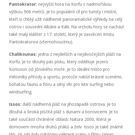
Pantokrator:
nejvyšší hora na Korfu s nadmořskou
výškou 906 metrů. Je to populární cíl pro turisty i místní,
kteří si chtějí užít nádherné panoramatické výhledy na celý
ostrov i sousední Albánii a Itálii. Na vrcholu hory se nachází
také malý klášter z 17. století, který je zasvěcen Kristu
Pantokratorovi (všemohoucímu).
Chalikounas:
jedna z nejdelších a nejdivočejších pláží na
Korfu. Je to dlouhý pás písku, který odděluje jezero
Korission od Jónského moře. Je to ideální místo pro
milovníky přírody a sportu, protože nabízí krásné scenérie,
bohatou faunu a flóru a silný vítr pro kite surfing nebo
windsurfing.
Issos:
další nádherná pláž na jihozápadě ostrova. Je to
dlouhá a široká písčitá pláž s dunami a borovicemi. Je to
také součástí chráněné oblasti Natura 2000, která je
domovem mnoha druhů ptáků a želv. Issos je také známé
tím, že zde byly natáčeny některé scény z filmu James