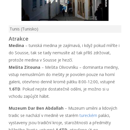
Tunis (Tunisko)
Atrakce
Medina
– tuniská medina je zajímavá, i když pokud míříte i
do Sousse, tak se tady nemusíte až tak příliš zdržovat,
protože medina v Sousse je hezčí.
Mešita Zitouna
– Mešita Olivovníku – dominanta mediny,
vstup nemuslimům do mešity je povolen pouze na horní
galerii, otevřeno denně kromě pátku 8:00-12:00, vstupné
1.6TD
. Pokud nejste dostatečně oděni, je možno si u
vchodu zapůjčit hábit.
Muzeum Dar Ben Abdallah
– Muzeum uměni a lidových
tradic se nachází v medině ve starém
tureckém
paláci,
vystaveny jsou tradiční kroje, starožitnosti a předměty
běžného života, vstupné
1.6TD
, otevřeno út-ne.