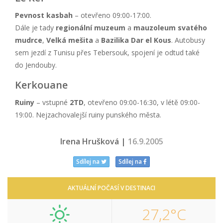
Pevnost kasbah
– otevřeno 09:00-17:00.
Dále je tady
regionální muzeum
a
mauzoleum svatého
mudrce
,
Velká mešita
a
Bazilika Dar el Kous
. Autobusy
sem jezdí z Tunisu přes Tebersouk, spojení je odtud také
do Jendouby.
Kerkouane
Ruiny
– vstupné
2TD
, otevřeno 09:00-16:30, v létě 09:00-
19:00. Nejzachovalejší ruiny punského města.
Irena Hrušková |
16.9.2005
Sdílej na
Sdílej na
AKTUÁLNÍ POČASÍ V DESTINACI
27,2°C