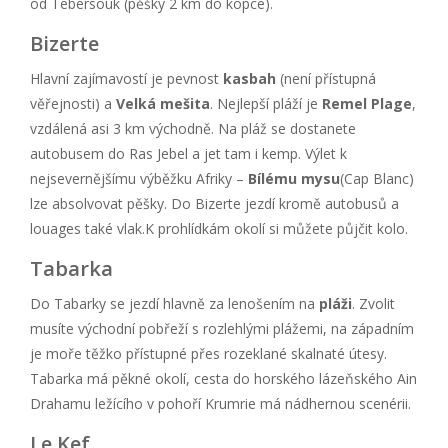
od Tebersouk (pěšky 2 km do kopce).
Bizerte
Hlavní zajímavostí je pevnost
kasbah
(není přístupná
věřejnosti) a
Velká mešita
. Nejlepší pláží je
Remel Plage
,
vzdálená asi 3 km východně. Na pláž se dostanete
autobusem do Ras Jebel a jet tam i kemp. Výlet k
nejsevernějšímu výběžku Afriky –
Bílému mysu
(Cap Blanc)
lze absolvovat pěšky. Do Bizerte jezdí kromě autobusů a
louages také vlak.K prohlídkám okolí si můžete půjčit kolo.
Tabarka
Do Tabarky se jezdí hlavně za lenošením na
pláži
. Zvolit
musíte východní pobřeží s rozlehlými plážemi, na západním
je moře těžko přístupné přes rozeklané skalnaté útesy.
Tabarka má pěkné okolí, cesta do horského lázeňského Ain
Drahamu ležícího v pohoří Krumrie má nádhernou scenérii.
Le Kef