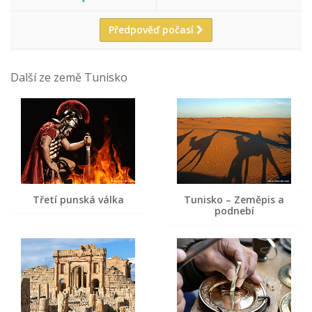
Předpověď počasí
Další ze země Tunisko
Třetí punská válka
Tunisko – Zeměpis a
podnebí