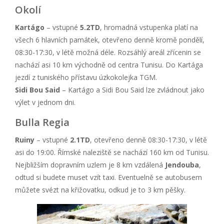
Okolí
Kartágo
– vstupné
5.2TD
, hromadná vstupenka platí na
všech 6 hlavních památek, otevřeno denně kromě pondělí,
08:30-17:30, v létě možná déle. Rozsáhlý areál zřícenin se
nachází asi 10 km východně od centra Tunisu. Do Kartága
jezdí z tuniského přístavu úzkokolejka TGM.
Sidi Bou Said
– Kartágo a Sidi Bou Said lze zvládnout jako
výlet v jednom dni.
Bulla Regia
Ruiny
– vstupné
2.1TD
, otevřeno denně 08:30-17:30, v létě
asi do 19:00. Římské naleziště se nachází 160 km od Tunisu.
Nejbližším dopravním uzlem je 8 km vzdálená
Jendouba
,
odtud si budete muset vzít taxi. Eventuelně se autobusem
můžete svézt na křižovatku, odkud je to 3 km pěšky.