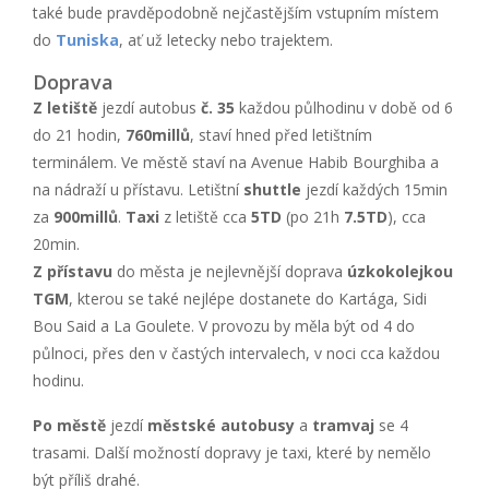
také bude pravděpodobně nejčastějším vstupním místem
do
Tuniska
, ať už letecky nebo trajektem.
Doprava
Z letiště
jezdí autobus
č. 35
každou půlhodinu v době od 6
do 21 hodin,
760millů
, staví hned před letištním
terminálem. Ve městě staví na Avenue Habib Bourghiba a
na nádraží u přístavu. Letištní
shuttle
jezdí každých 15min
za
900millů
.
Taxi
z letiště cca
5TD
(po 21h
7.5TD
), cca
20min.
Z přístavu
do města je nejlevnější doprava
úzkokolejkou
TGM
, kterou se také nejlépe dostanete do Kartága, Sidi
Bou Said a La Goulete. V provozu by měla být od 4 do
půlnoci, přes den v častých intervalech, v noci cca každou
hodinu.
Po městě
jezdí
městské autobusy
a
tramvaj
se 4
trasami. Další možností dopravy je taxi, které by nemělo
být příliš drahé.