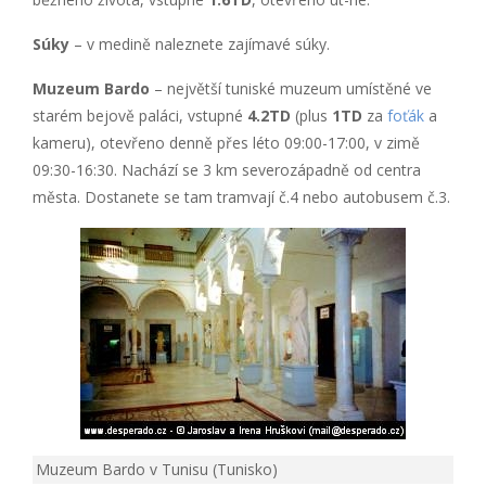
Súky
– v medině naleznete zajímavé súky.
Muzeum Bardo
– největší tuniské muzeum umístěné ve
starém bejově paláci, vstupné
4.2TD
(plus
1TD
za
foťák
a
kameru), otevřeno denně přes léto 09:00-17:00, v zimě
09:30-16:30. Nachází se 3 km severozápadně od centra
města. Dostanete se tam tramvají č.4 nebo autobusem č.3.
Muzeum Bardo v Tunisu (Tunisko)