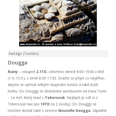
Kartágo (Tunisko)
Dougga
Ruiny
– vstupné
2.1TD
, otevřeno denně 8:00-19:00 v létě
(1.4.-15.9.), v zimě 8:30-17:30. Snažte se přijet co nejdříve,
abyste se vyhnuli velkým skupinám turistů a také kvůli
horku. Do Douggy se dostanete autobusem na trase Tunis
– Le Kef, který staví v
Tebersouk
. Nejlepší je vzít si z
Tebersouk taxi (asi
10TD
za 2 osoby). Do Douggy se
můžete dostat také z vesnice
Nouvelle Dougga
, západně