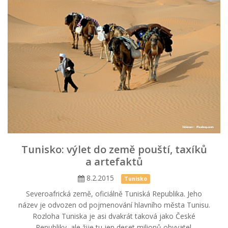
Tunisko: výlet do země pouští, taxíků
a artefaktů
8.2.2015
Tunisko
Severoafrická země, oficiálně Tuniská Republika. Jeho
název je odvozen od pojmenování hlavního města Tunisu.
Rozloha Tuniska je asi dvakrát taková jako České
Republiky, ale žije tu jen deset milionů obyvatel.