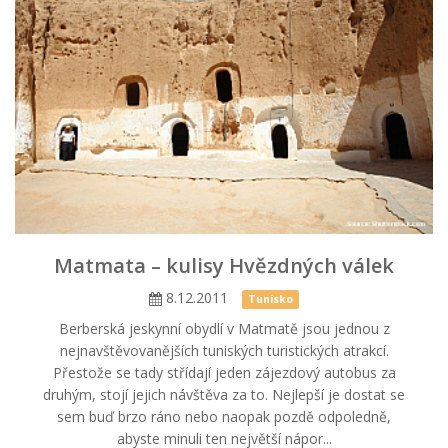
Matmata – kulisy Hvězdných válek
8.12.2011
Tunisko
Berberská jeskynní obydlí v Matmatě jsou jednou z
nejnavštěvovanějších tuniských turistických atrakcí.
Přestože se tady střídají jeden zájezdový autobus za
druhým, stojí jejich návštěva za to. Nejlepší je dostat se
sem buď brzo ráno nebo naopak pozdě odpoledně,
abyste minuli ten největší nápor...