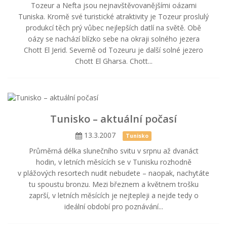
Tozeur a Nefta jsou nejnavštěvovanějšími oázami
Tuniska. Kromě své turistické atraktivity je Tozeur proslulý
produkcí těch prý vůbec nejlepších datlí na světě. Obě
oázy se nachází blízko sebe na okraji solného jezera
Chott El Jerid. Severně od Tozeuru je další solné jezero
Chott El Gharsa. Chott...
Tunisko – aktuální počasí
13.3.2007
Tunisko
Průměrná délka slunečního svitu v srpnu až dvanáct
hodin, v letních měsících se v Tunisku rozhodně
v plážových resortech nudit nebudete – naopak, nachytáte
tu spoustu bronzu. Mezi březnem a květnem trošku
zaprší, v letních měsících je nejtepleji a nejde tedy o
ideální období pro poznávání...