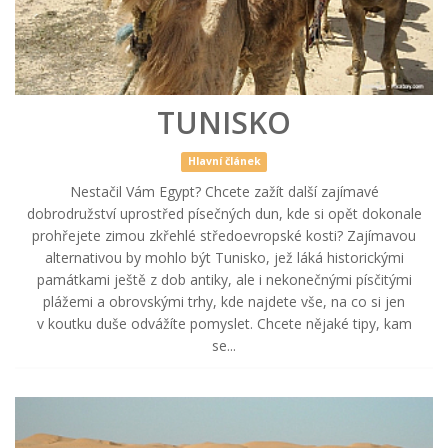
TUNISKO
Hlavní článek
Nestačil Vám Egypt? Chcete zažít další zajímavé
dobrodružství uprostřed písečných dun, kde si opět dokonale
prohřejete zimou zkřehlé středoevropské kosti? Zajímavou
alternativou by mohlo být Tunisko, jež láká historickými
památkami ještě z dob antiky, ale i nekonečnými písčitými
plážemi a obrovskými trhy, kde najdete vše, na co si jen
v koutku duše odvážíte pomyslet. Chcete nějaké tipy, kam
se...