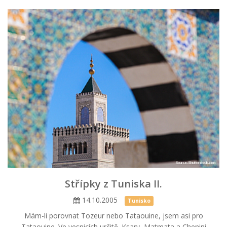
Střípky z Tuniska II.
14.10.2005
Tunisko
Mám-li porovnat Tozeur nebo Tataouine, jsem asi pro
Tataouine. Ve vesnicích určitě. Ksary, Matmata a Chenini