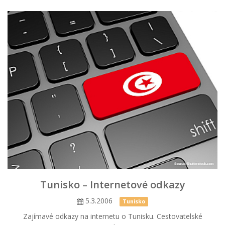
Tunisko – Internetové odkazy
5.3.2006
Tunisko
Zajímavé odkazy na internetu o Tunisku. Cestovatelské