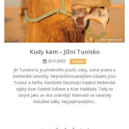
Kudy kam – Jižní Tunisko
30.9.2005
Tunisko
Jih Tuniska to je především poušť, oázy, solná jezera a
berberské vesničky. Nejnavštěvovanějšími oázami jsou
Tozeur a Nefta. Navštivte fascinující tradiční berberské
sýpky Ksar Oueled Soltane a Ksar Haddada. Tady se
stejně jako ve více známější Matmatě se natáčely
Hvězdné války. Nejzajímavějšími...