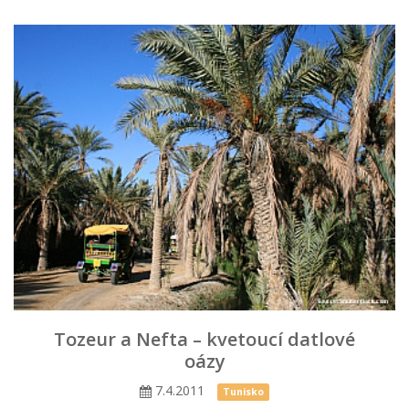
Tozeur a Nefta – kvetoucí datlové
oázy
7.4.2011
Tunisko