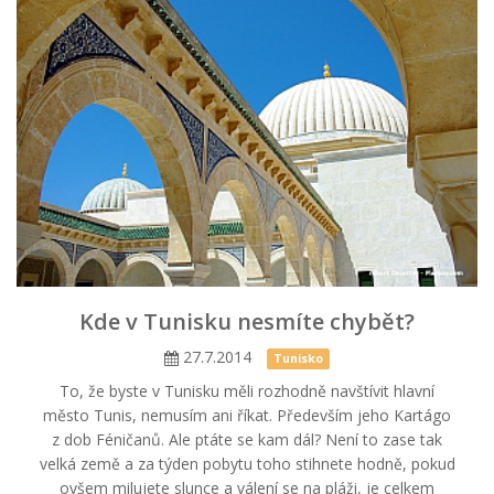
Kde v Tunisku nesmíte chybět?
27.7.2014
Tunisko
To, že byste v Tunisku měli rozhodně navštívit hlavní
město Tunis, nemusím ani říkat. Především jeho Kartágo
z dob Féničanů. Ale ptáte se kam dál? Není to zase tak
velká země a za týden pobytu toho stihnete hodně, pokud
ovšem milujete slunce a válení se na pláži, je celkem