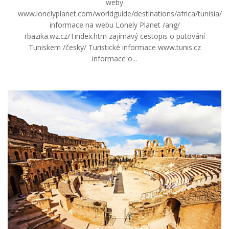
weby
www.lonelyplanet.com/worldguide/destinations/africa/tunisia/
informace na webu Lonely Planet /ang/
rbazika.wz.cz/Tindex.htm zajímavý cestopis o putování
Tuniskem /česky/ Turistické informace www.tunis.cz
informace o...