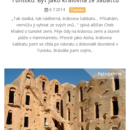
Tunisko: Být jako královna ze Sabattu
6.7.2014
Tunisko
„Tak sladká, tak nádherná, královna Sabbatu… Přísahám,
nemůžu ji vyhnat ze svých snů…“ zpívá alžířan Cheb
Khaled o tuniské zemi. Pěje ódy na krásnou zemi a slunné
pláže v Hammametu. Přesně jako Aisha, královna
Sabbatu jsem se cítila po návratu z dokonalé dovolené v
Tunisku. Brázdila jsem svými...
Fotogalerie