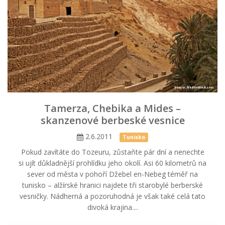
Tamerza, Chebika a Mides –
skanzenové berbeské vesnice
2.6.2011
Tunisko
Pokud zavítáte do Tozeuru, zůstaňte pár dní a nenechte
si ujít důkladnější prohlídku jeho okolí. Asi 60 kilometrů na
sever od města v pohoří Džebel en-Nebeg téměř na
tunisko – alžírské hranici najdete tři starobylé berberské
vesničky. Nádherná a pozoruhodná je však také celá tato
divoká krajina....