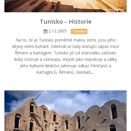
Tunisko – Historie
2.12.2005
Tunisko
Na to, že je Tunisko poměrně malou zemí, jsou jeho
dějiny velmi bohaté. Odehrál se tady zničující zápas mezi
Římem a Kartágem. Tunisko již od starověku zažívalo
doby rozvoje a vzestupu, stejně jako nepokoje a války.
Jeho kulturní dědictví zahrnuje odkaz Féničanů a
Kartaginců, Římanů, Vandalů,...