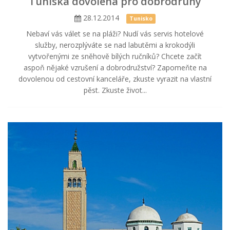
Tuniská dovolená pro dobrodruhy
28.12.2014
Tunisko
Nebaví vás válet se na pláži? Nudí vás servis hotelové
služby, nerozplýváte se nad labutěmi a krokodýli
vytvořenými ze sněhově bílých ručníků? Chcete začít
aspoň nějaké vzrušení a dobrodružství? Zapomeňte na
dovolenou od cestovní kanceláře, zkuste vyrazit na vlastní
pěst. Zkuste život...