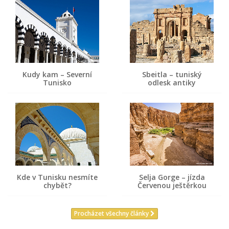
Kudy kam – Severní
Sbeitla – tuniský
Tunisko
odlesk antiky
Kde v Tunisku nesmíte
Selja Gorge – jízda
chybět?
Červenou ještěrkou
Procházet všechny články