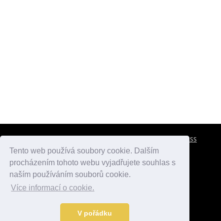
CESTOVNÍ POJIŠTĚNÍ
KONTAKTY
REKLAMA
RSS
Tento web používá soubory cookie. Dalším
procházením tohoto webu vyjadřujete souhlas s
atlasmest.cz
atlaspamatek.info
atlaszemi.info
naším používáním souborů cookie.
Více informací o cookie.
© 2005 - 2026 Desperado.cz. Všechna práva vyhrazena.
Data o počasí jsou přebírána z
OpenWeather
.
V pořádku
Kontakt:
mail@desperado.cz