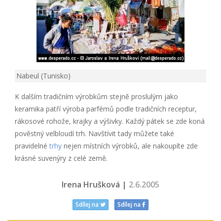
Nabeul (Tunisko)
K dalším tradičním výrobkům stejně proslulým jako
keramika patří výroba parfémů podle tradičních receptur,
rákosové rohože, krajky a výšivky. Každý pátek se zde koná
pověstný velbloudí trh. Navštívit tady můžete také
pravidelné
trhy
nejen místních výrobků, ale nakoupíte zde
krásné suvenýry z celé země.
Irena Hrušková |
2.6.2005
Sdílej na
Sdílej na