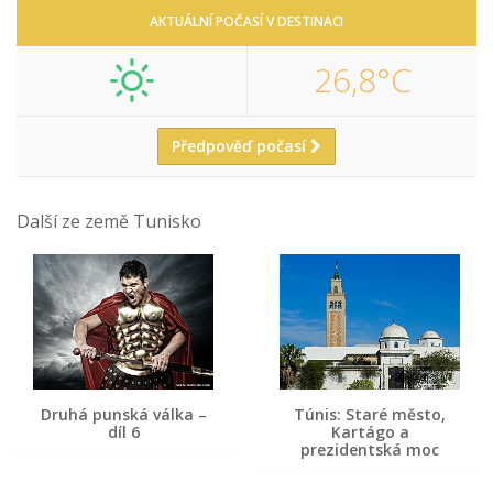
AKTUÁLNÍ POČASÍ V DESTINACI
26,8°C
Předpověď počasí
Další ze země Tunisko
Druhá punská válka –
Túnis: Staré město,
díl 6
Kartágo a
prezidentská moc