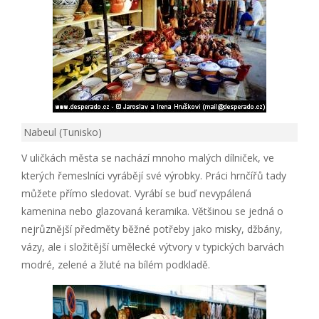
Nabeul (Tunisko)
V uličkách města se nachází mnoho malých dílniček, ve
kterých řemeslníci vyrábějí své výrobky. Práci hrnčířů tady
můžete přímo sledovat. Vyrábí se buď nevypálená
kamenina nebo glazovaná keramika. Většinou se jedná o
nejrůznější předměty běžné potřeby jako misky, džbány,
vázy, ale i složitější umělecké výtvory v typických barvách
modré, zelené a žluté na bílém podkladě.