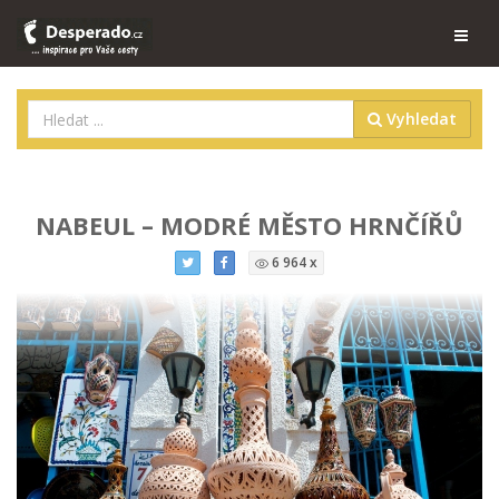
Vyhledat
NABEUL – MODRÉ MĚSTO HRNČÍŘŮ
6 964 x