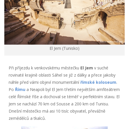
El Jem (Tunisko)
Při příjezdu k venkovskému městečku
El Jem
v suché
rovinaté krajině oblasti Sáhel se již z dálky a přece jakoby
náhle před vámi objeví monumentální
římské koloseum
.
Po
Římu
a Neapoli byl El Jem třetím největším amfiteátrem
celé Římské říše a dochoval se téměř v perfektním stavu. El
Jem se nachází 70 km od Sousse a 200 km od Tunisu.
Dnešní městečko má asi 10 tisíc obyvatel, převážně
zemědělců a tkalců.