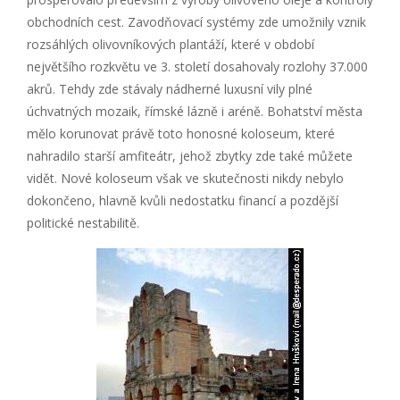
obchodních cest. Zavodňovací systémy zde umožnily vznik
rozsáhlých olivovníkových plantáží, které v období
největšího rozkvětu ve 3. století dosahovaly rozlohy 37.000
akrů. Tehdy zde stávaly nádherné luxusní vily plné
úchvatných mozaik, římské lázně i aréně. Bohatství města
mělo korunovat právě toto honosné koloseum, které
nahradilo starší amfiteátr, jehož zbytky zde také můžete
vidět. Nové koloseum však ve skutečnosti nikdy nebylo
dokončeno, hlavně kvůli nedostatku financí a pozdější
politické nestabilitě.