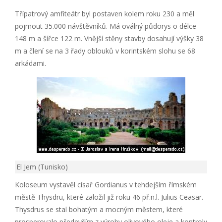
Třípatrový amfiteátr byl postaven kolem roku 230 a měl
pojmout 35.000 návštěvníků. Má oválný půdorys o délce
148 m a šířce 122 m. Vnější stěny stavby dosahují výšky 38
m a člení se na 3 řady oblouků v korintském slohu se 68
arkádami.
El Jem (Tunisko)
Koloseum vystavěl císař Gordianus v tehdejším římském
městě Thysdru, které založil již roku 46 př.n.l. Julius Ceasar.
Thysdrus se stal bohatým a mocným městem, které
prosperovalo především z výroby olivového oleje a kontroly