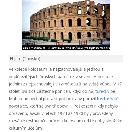
El Jem (Tunisko)
Velkolepé koloseum je nejzachovalejší a jednou z
nejdůležitějších římských památek v severní Africe a je
jedním z nejzachovalejších amfiteátrů na světě vůbec. V 17.
století byl sice částečně poničen, když do něj
turecký
bej
Muhamad nechal prorazit průlom, aby porazil
berberské
povstalce, kteří se uvnitř opevnili. Poškození nikdy nebylo
opraveno, avšak v letech 1974 až 1980 byly provedeny
rozsáhlé restaurační práce a koloseum od té doby slouží ke
kulturním účelům.