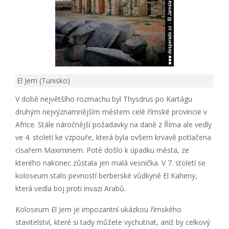
El Jem (Tunisko)
V době největšího rozmachu byl Thysdrus po Kartágu
druhým nejvýznamnějším městem celé římské provincie v
Africe. Stále náročnější požadavky na daně z Říma ale vedly
ve 4. století ke vzpouře, která byla ovšem krvavě potlačena
císařem Maximinem. Poté došlo k úpadku města, ze
kterého nakonec zůstala jen malá vesnička. V 7. století se
koloseum stalo pevností berberské vůdkyně El Kaheny,
která vedla boj proti invazi Arabů.
Koloseum El Jem je impozantní ukázkou římského
stavitelství, které si tady můžete vychutnat, aniž by celkový