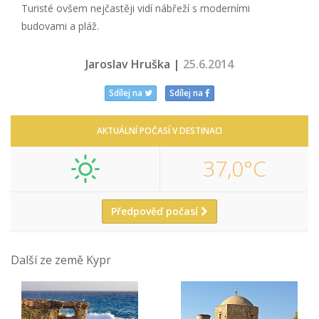
Turisté ovšem nejčastěji vidí nábřeží s moderními
budovami a pláž.
Jaroslav Hruška |
25.6.2014
Sdílej na
Sdílej na
AKTUÁLNÍ POČASÍ V DESTINACI
37,0°C
Předpověď počasí
Další ze země Kypr