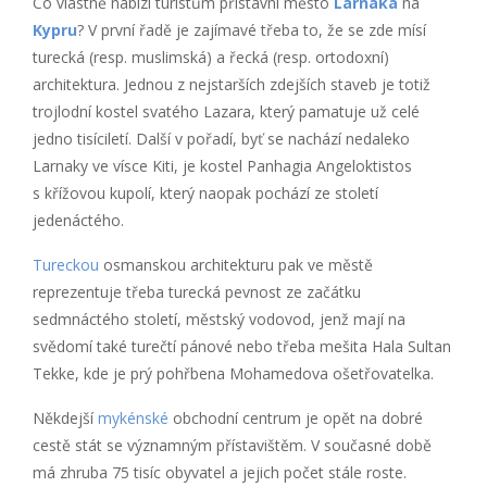
Co vlastně nabízí turistům přístavní město
Larnaka
na
Kypru
? V první řadě je zajímavé třeba to, že se zde mísí
turecká (resp. muslimská) a řecká (resp. ortodoxní)
architektura. Jednou z nejstarších zdejších staveb je totiž
trojlodní kostel svatého Lazara, který pamatuje už celé
jedno tisíciletí. Další v pořadí, byť se nachází nedaleko
Larnaky ve vísce Kiti, je kostel Panhagia Angeloktistos
s křížovou kupolí, který naopak pochází ze století
jedenáctého.
Tureckou
osmanskou architekturu pak ve městě
reprezentuje třeba turecká pevnost ze začátku
sedmnáctého století, městský vodovod, jenž mají na
svědomí také turečtí pánové nebo třeba mešita Hala Sultan
Tekke, kde je prý pohřbena Mohamedova ošetřovatelka.
Někdejší
mykénské
obchodní centrum je opět na dobré
cestě stát se významným přístavištěm. V současné době
má zhruba 75 tisíc obyvatel a jejich počet stále roste.