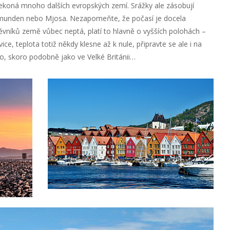
koná mnoho dalších evropských zemí. Srážky ale zásobují
Femunden nebo Mjosa. Nezapomeňte, že počasí je docela
vníků země vůbec neptá, platí to hlavně o vyšších polohách –
ice, teplota totiž někdy klesne až k nule, připravte se ale i na
No, skoro podobně jako ve Velké Británii…