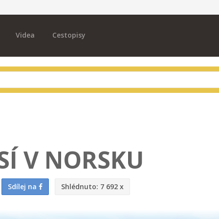
Videa
Cestopisy
SÍ V NORSKU
Sdílej na
Shlédnuto:
7 692 x