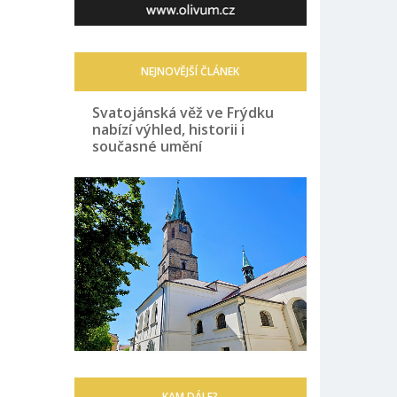
NEJNOVĚJŠÍ ČLÁNEK
Svatojánská věž ve Frýdku
nabízí výhled, historii i
současné umění
KAM DÁLE?