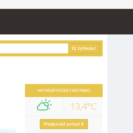
Vyhledat
AKTUÁLNÍ POČASÍ V DESTINACI
13,4°C
Předpověď počasí