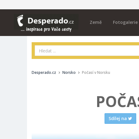
Země
Fotogalerie
Desperado.cz
Norsko
Počasí v Norsku
POČA
Sdílej na