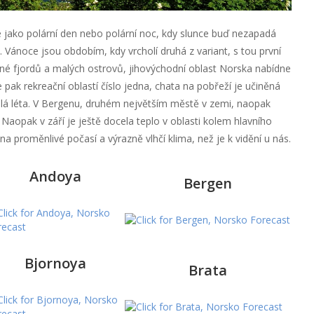
jako polární den nebo polární noc, kdy slunce buď nezapadá
 Vánoce jsou obdobím, kdy vrcholí druhá z variant, s tou první
lné fjordů a malých ostrovů, jihovýchodní oblast Norska nabídne
 pak rekreační oblastí číslo jedna, chata na pobřeží je učiněná
plá léta. V Bergenu, druhém největším městě v zemi, naopak
Naopak v září je ještě docela teplo v oblasti kolem hlavního
a proměnlivé počasí a výrazně vlhčí klima, než je k vidění u nás.
Andoya
Bergen
Bjornoya
Brata