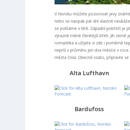
V Norsku můžete pozorovat jevy známé 
nebo se naopak pár dní vlastně neukáže.
se potkáme v létě. Západní pobřeží je p
výrazně méně členitější břeh. Jih země je
romantika a užijete si zde i poměrně te
neprší v průměru jen dva měsíce v roce. 
města Osla. Obecně vzato, připravte se n
Alta Lufthavn
Bardufoss