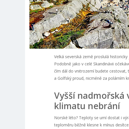
Velká severská země proslulá historicky
Podobně jako v celé Skandinávii očekáv
čím dál do vnitrozemí budete cestovat, t
a Golfský proud, nicméně za polárním 
Vyšší nadmořská
klimatu nebrání
Norské léto? Teploty se umí dostat i vý
teploměru běžně klesne k mínus desítce