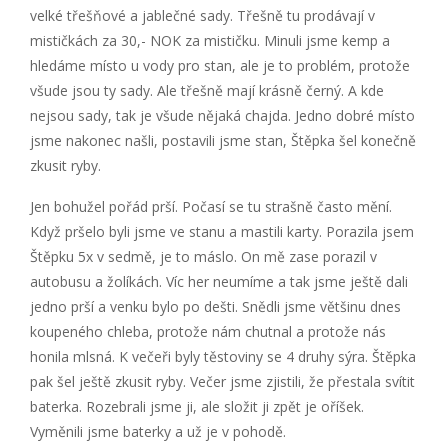
velké třešňové a jablečné sady. Třešně tu prodávají v
mističkách za 30,- NOK za mističku. Minuli jsme kemp a
hledáme místo u vody pro stan, ale je to problém, protože
všude jsou ty sady. Ale třešně mají krásně černý. A kde
nejsou sady, tak je všude nějaká chajda. Jedno dobré místo
jsme nakonec našli, postavili jsme stan, Štěpka šel konečně
zkusit ryby.
Jen bohužel pořád prší. Počasí se tu strašně často mění.
Když pršelo byli jsme ve stanu a mastili karty. Porazila jsem
Štěpku 5x v sedmě, je to máslo. On mě zase porazil v
autobusu a žolíkách. Víc her neumíme a tak jsme ještě dali
jedno prší a venku bylo po dešti. Snědli jsme většinu dnes
koupeného chleba, protože nám chutnal a protože nás
honila mlsná. K večeři byly těstoviny se 4 druhy sýra. Štěpka
pak šel ještě zkusit ryby. Večer jsme zjistili, že přestala svítit
baterka. Rozebrali jsme ji, ale složit ji zpět je oříšek.
Vyměnili jsme baterky a už je v pohodě.