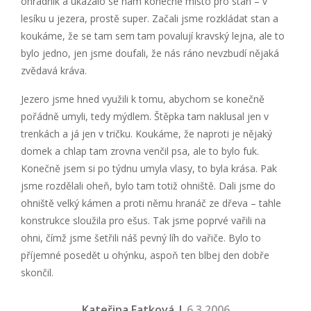
ohradník a ukázalo se nám konečně místo pro stan – v
lesíku u jezera, prostě super. Začali jsme rozkládat stan a
koukáme, že se tam sem tam povalují kravský lejna, ale to
bylo jedno, jen jsme doufali, že nás ráno nevzbudí nějaká
zvědavá kráva.
Jezero jsme hned využili k tomu, abychom se konečně
pořádně umyli, tedy mýdlem. Štěpka tam naklusal jen v
trenkách a já jen v tričku. Koukáme, že naproti je nějaký
domek a chlap tam zrovna venčil psa, ale to bylo fuk.
Konečně jsem si po týdnu umyla vlasy, to byla krása. Pak
jsme rozdělali oheň, bylo tam totiž ohniště. Dali jsme do
ohniště velký kámen a proti němu hranáč ze dřeva – tahle
konstrukce sloužila pro ešus. Tak jsme poprvé vařili na
ohni, čímž jsme šetřili náš pevný líh do vařiče. Bylo to
příjemné posedět u ohýnku, aspoň ten blbej den dobře
skončil.
Kateřina Fatková |
6.3.2006