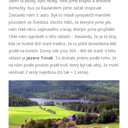
zatím šli pěšky, bylo hezky, fotili jsme krajinu a dřevěné
domečky. Kus za Raulandem jsme začali stopovat.
Zastavilo nám 3. auto. Byli to mladí sympatičtí manželé
původem ze Švédska. Všichni řidiči, se kterými jsme jeli,
nám řekli něco zajímavého o kraji, kterým jsme projížděli.
Tihle nám vyprávěli o této oblasti – Raulandu, že je to kraj,
kde se hodně drží staré tradice, že tu ještě donedávna lidé
jezdili na koních. Domy zde jsou 300 - 400 let staré. V této
oblasti je
jezero Totak
. To dostalo jméno podle toho, že
na něm podle pověsti jezdil troll, který byl tak silný, že mohl
veslovat 2 vesly najednou (to tak = 2 vesla).