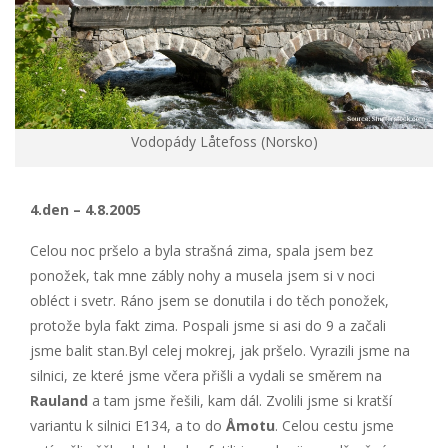
Vodopády Låtefoss (Norsko)
4.den – 4.8.2005
Celou noc pršelo a byla strašná zima, spala jsem bez
ponožek, tak mne zábly nohy a musela jsem si v noci
obléct i svetr. Ráno jsem se donutila i do těch ponožek,
protože byla fakt zima. Pospali jsme si asi do 9 a začali
jsme balit stan.Byl celej mokrej, jak pršelo. Vyrazili jsme na
silnici, ze které jsme včera přišli a vydali se směrem na
Rauland
a tam jsme řešili, kam dál. Zvolili jsme si kratší
variantu k silnici E134, a to do
Åmotu
. Celou cestu jsme