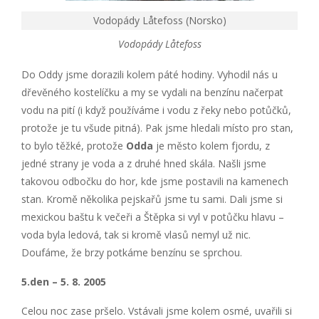
Vodopády Låtefoss (Norsko)
Vodopády Låtefoss
Do Oddy jsme dorazili kolem páté hodiny. Vyhodil nás u
dřevěného kostelíčku a my se vydali na benzínu načerpat
vodu na pití (i když používáme i vodu z řeky nebo potůčků,
protože je tu všude pitná). Pak jsme hledali místo pro stan,
to bylo těžké, protože
Odda
je město kolem fjordu, z
jedné strany je voda a z druhé hned skála. Našli jsme
takovou odbočku do hor, kde jsme postavili na kamenech
stan. Kromě několika pejskařů jsme tu sami. Dali jsme si
mexickou baštu k večeři a Štěpka si vyl v potůčku hlavu –
voda byla ledová, tak si kromě vlasů nemyl už nic.
Doufáme, že brzy potkáme benzínu se sprchou.
5.den – 5. 8. 2005
Celou noc zase pršelo. Vstávali jsme kolem osmé, uvařili si