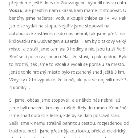
přejedeme ještě dnes do Gudvangenu. Vyhodil nás v centru
Vossu
, ale předtím nám ukázal, kam máme jít stopovat. U
benzíny jsme načerpali vodu a koupili chleba za 14, 40. Pak
jsme se vydali na stopa. Nejdřív jsme stopovali na
autobusové zastávce, nikdo nás nebral, tak jsme přešli na
křižovatku na Gudvangen a Laerdal. Tam bylo takový velký
místo, ale stáli jsme tam asi 3 hodiny a nic. Jsou tu zlí řidiči.
Buď se ti posmívají nebo dělají, že staví, a pak ujedou. Bylo
to hrozný, tak jsme to vzdali a vydali se pomalu za město.
Jenže tohle hrozný město bylo roztahaný snad ještě 3 km.
Vždycky už to vypadalo, že končí, ale pak se objevili nové 3-
4 domky…
Šli jsme, občas jsme stopovali, ale někdo nás nebral, už
jsme byli unavení, krosny strašně dřely do ramen. Konečně
jsme snad dorazili k lesíku, kde by se dalo postavit stan.
Sešli jsme k němu strašně bahnitou cestou, rozježděnou od
traktoru, prošli jsme přes nějakou louku, přelezli elektrický