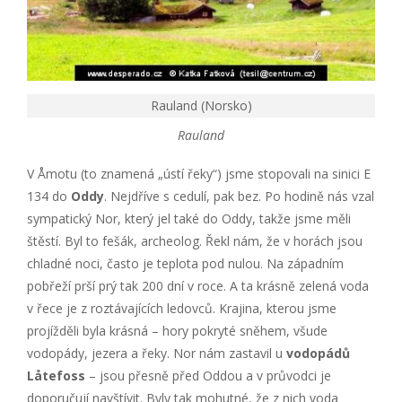
Rauland (Norsko)
Rauland
V Åmotu (to znamená „ústí řeky“) jsme stopovali na sinici E
134 do
Oddy
. Nejdříve s cedulí, pak bez. Po hodině nás vzal
sympatický Nor, který jel také do Oddy, takže jsme měli
štěstí. Byl to fešák, archeolog. Řekl nám, že v horách jsou
chladné noci, často je teplota pod nulou. Na západním
pobřeží prší prý tak 200 dní v roce. A ta krásně zelená voda
v řece je z roztávajících ledovců. Krajina, kterou jsme
projížděli byla krásná – hory pokryté sněhem, všude
vodopády, jezera a řeky. Nor nám zastavil u
vodopádů
Låtefoss
– jsou přesně před Oddou a v průvodci je
doporučují navštívit. Byly tak mohutné, že z nich voda