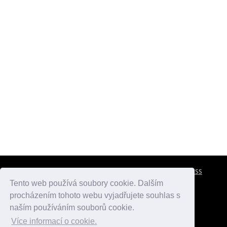
CESTOVNÍ POJIŠTĚNÍ
KONTAKTY
REKLAMA
RSS
Tento web používá soubory cookie. Dalším
procházením tohoto webu vyjadřujete souhlas s
atlasmest.cz
atlaspamatek.info
atlaszemi.info
naším používáním souborů cookie.
Více informací o cookie.