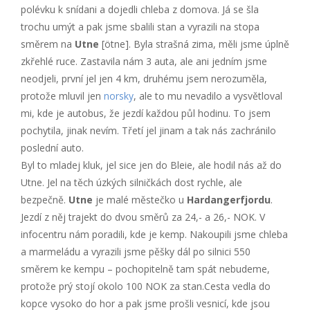
polévku k snídani a dojedli chleba z domova. Já se šla
trochu umýt a pak jsme sbalili stan a vyrazili na stopa
směrem na
Utne
[ötne]. Byla strašná zima, měli jsme úplně
zkřehlé ruce. Zastavila nám 3 auta, ale ani jedním jsme
neodjeli, první jel jen 4 km, druhému jsem nerozuměla,
protože mluvil jen
norsky
, ale to mu nevadilo a vysvětloval
mi, kde je autobus, že jezdí každou půl hodinu. To jsem
pochytila, jinak nevím. Třetí jel jinam a tak nás zachránilo
poslední auto.
Byl to mladej kluk, jel sice jen do Bleie, ale hodil nás až do
Utne. Jel na těch úzkých silničkách dost rychle, ale
bezpečně.
Utne
je malé městečko u
Hardangerfjordu
.
Jezdí z něj trajekt do dvou směrů za 24,- a 26,- NOK. V
infocentru nám poradili, kde je kemp. Nakoupili jsme chleba
a marmeládu a vyrazili jsme pěšky dál po silnici 550
směrem ke kempu – pochopitelně tam spát nebudeme,
protože prý stojí okolo 100 NOK za stan.Cesta vedla do
kopce vysoko do hor a pak jsme prošli vesnicí, kde jsou