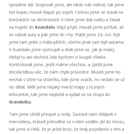
vyrazíme dál. Stopovali jsme, ale nikdo nás nebral, tak jsme
ten kopec museli šlapat po svých. Cestou jsme se stavili na
borůvkách na občerstvení. V Utne jsme dali sváču a čekali
na trajekt do
Kvandalu
. Když přijel, museli jsme počkat, až
se nalodí auta a pak jsme šli i my. Platili jsme 24,-/os. Byli
jsme tam jedni z mála pěších, všichni jinak tam byli autama.
V Kvandalu jsme vystoupili a divili jsme se, jak je malej.
Nebyl tu ani obchod, kde bychom si koupili chleba.
Kontrolovali jsme, jestli máme všechno, a zjistili jsme
docela blbou věc, že nám chybí průvodce. Museli jsme ho
nechat v Utne na stolečku, kde jsme svačili, no nedalo se už
nic dělat. Měli jsme nějaký menší mapy z různých
infocenter, tak jsme neplašili a vydali se na stopa do
Grandviku
.
Tam jsme chtěli přespat u vody. Zastavil nám chlápek v
mercedesu, krásně pohodlně se v něm sedělo. Jel do Vossu,
tak jsme si řekli, že je ještě brzo, že tedy pojedeme s ním a