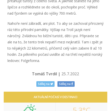
přitahuje turisty z celého světa. A jakmile stanete na jeho
špičce a rozhlédnete se do okolí, pochopíte proč. Výhled
nad fjordem se vypíná do výšky 700 metrů.
Nahoře není zábradlí, ani plot. To aby se zachoval přirozený
ráz této přírodní památky. Výšlap na Trolí jazyk není
náročný. Zvládnou ho běžní turisté, děti i psi. Připravte se
ale na to, že tento trek nepatří mezi nejkratší. Tam i zpět je
to nějakých 22 kilometrů, přičemž celý vám zabere 8 až 10
hodin. Za pěkného počasí uvidíte až na třetí největší norský
ledovec Folgefonna.
Tomáš Tvrdil |
25.7.2022
Sdílej na
Sdílej na
AKTUÁLNÍ POČASÍ V DESTINACI
5,3°C