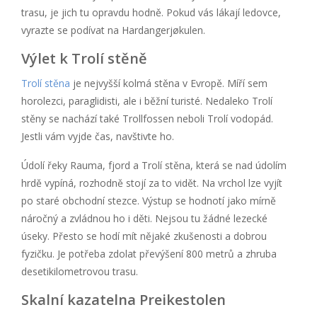
trasu, je jich tu opravdu hodně. Pokud vás lákají ledovce,
vyrazte se podívat na Hardangerjøkulen.
Výlet k Trolí stěně
Trolí stěna
je nejvyšší kolmá stěna v Evropě. Míří sem
horolezci, paraglidisti, ale i běžní turisté. Nedaleko Trolí
stěny se nachází také Trollfossen neboli Trolí vodopád.
Jestli vám vyjde čas, navštivte ho.
Údolí řeky Rauma, fjord a Trolí stěna, která se nad údolím
hrdě vypíná, rozhodně stojí za to vidět. Na vrchol lze vyjít
po staré obchodní stezce. Výstup se hodnotí jako mírně
náročný a zvládnou ho i děti. Nejsou tu žádné lezecké
úseky. Přesto se hodí mít nějaké zkušenosti a dobrou
fyzičku. Je potřeba zdolat převýšení 800 metrů a zhruba
desetikilometrovou trasu.
Skalní kazatelna Preikestolen