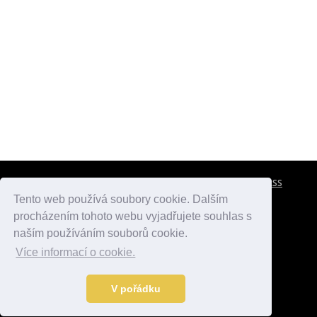
CESTOVNÍ POJIŠTĚNÍ
KONTAKTY
REKLAMA
RSS
Tento web používá soubory cookie. Dalším
procházením tohoto webu vyjadřujete souhlas s
atlasmest.cz
atlaspamatek.info
atlaszemi.info
naším používáním souborů cookie.
Více informací o cookie.
© 2005 - 2026 Desperado.cz. Všechna práva vyhrazena.
Data o počasí jsou přebírána z
OpenWeather
.
V pořádku
Kontakt:
mail@desperado.cz