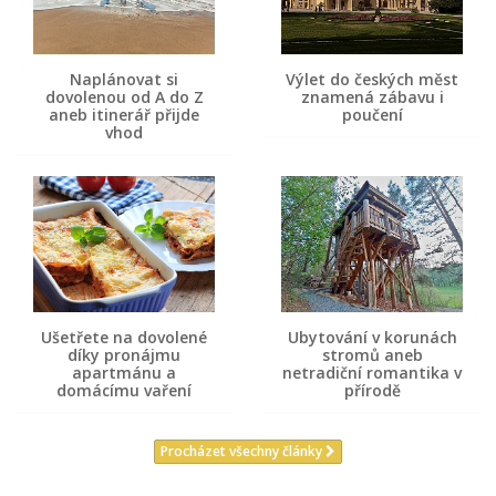
Naplánovat si
Výlet do českých měst
dovolenou od A do Z
znamená zábavu i
aneb itinerář přijde
poučení
vhod
Ušetřete na dovolené
Ubytování v korunách
díky pronájmu
stromů aneb
apartmánu a
netradiční romantika v
domácímu vaření
přírodě
Procházet všechny články