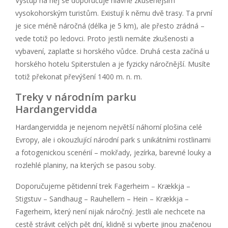
Výstup na něj se doporučuje hlavně zkušenějším
vysokohorským turistům. Existují k němu dvě trasy. Ta první
je sice méně náročná (délka je 5 km), ale přesto zrádná –
vede totiž po ledovci. Proto jestli nemáte zkušenosti a
vybavení, zaplaťte si horského vůdce. Druhá cesta začíná u
horského hotelu Spiterstulen a je fyzicky náročnější. Musíte
totiž překonat převýšení 1400 m. n. m.
Treky v národním parku
Hardangervidda
Hardangervidda je nejenom největší náhorní plošina celé
Evropy, ale i okouzlující národní park s unikátními rostlinami
a fotogenickou scenérií – mokřady, jezírka, barevné louky a
rozlehlé planiny, na kterých se pasou soby.
Doporučujeme pětidenní trek Fagerheim – Krækkja –
Stigstuv – Sandhaug – Rauhellern – Hein – Krækkja –
Fagerheim, který není nijak náročný. Jestli ale nechcete na
cestě strávit celých pět dní, klidně si vyberte jinou značenou