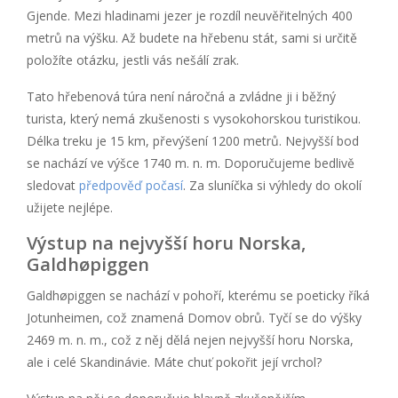
Gjende. Mezi hladinami jezer je rozdíl neuvěřitelných 400
metrů na výšku. Až budete na hřebenu stát, sami si určitě
položíte otázku, jestli vás nešálí zrak.
Tato hřebenová túra není náročná a zvládne ji i běžný
turista, který nemá zkušenosti s vysokohorskou turistikou.
Délka treku je 15 km, převýšení 1200 metrů. Nejvyšší bod
se nachází ve výšce 1740 m. n. m. Doporučujeme bedlivě
sledovat
předpověď počasí
. Za sluníčka si výhledy do okolí
užijete nejlépe.
Výstup na nejvyšší horu Norska,
Galdhøpiggen
Galdhøpiggen se nachází v pohoří, kterému se poeticky říká
Jotunheimen, což znamená Domov obrů. Tyčí se do výšky
2469 m. n. m., což z něj dělá nejen nejvyšší horu Norska,
ale i celé Skandinávie. Máte chuť pokořit její vrchol?