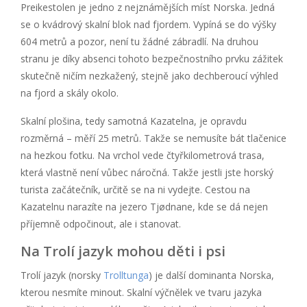
Preikestolen je jedno z nejznámějších míst Norska. Jedná
se o kvádrový skalní blok nad fjordem. Vypíná se do výšky
604 metrů a pozor, není tu žádné zábradlí. Na druhou
stranu je díky absenci tohoto bezpečnostního prvku zážitek
skutečně ničím nezkažený, stejně jako dechberoucí výhled
na fjord a skály okolo.
Skalní plošina, tedy samotná Kazatelna, je opravdu
rozměrná – měří 25 metrů. Takže se nemusíte bát tlačenice
na hezkou fotku. Na vrchol vede čtyřkilometrová trasa,
která vlastně není vůbec náročná. Takže jestli jste horský
turista začátečník, určitě se na ni vydejte. Cestou na
Kazatelnu narazíte na jezero Tjødnane, kde se dá nejen
příjemně odpočinout, ale i stanovat.
Na Trolí jazyk mohou děti i psi
Trolí jazyk (norsky
Trolltunga
) je další dominanta Norska,
kterou nesmíte minout. Skalní výčnělek ve tvaru jazyka