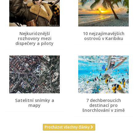
Nejkurióznější
10 nejzajímavějších
rozhovory mezi
ostrovů v Karibiku
dispečery a piloty
Satelitní snímky a
7 dechberoucích
mapy
destinací pro
šnorchlování v zimě
Procházet všechny články