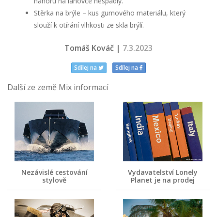
nahoru na lanovce nespadly.
Stěrka na brýle – kus gumového materiálu, který
slouží k otírání vlhkosti ze skla brýlí.
Tomáš Kováč |
7.3.2023
Sdílej na
Sdílej na
Další ze země Mix informací
Nezávislé cestování
Vydavatelství Lonely
stylově
Planet je na prodej