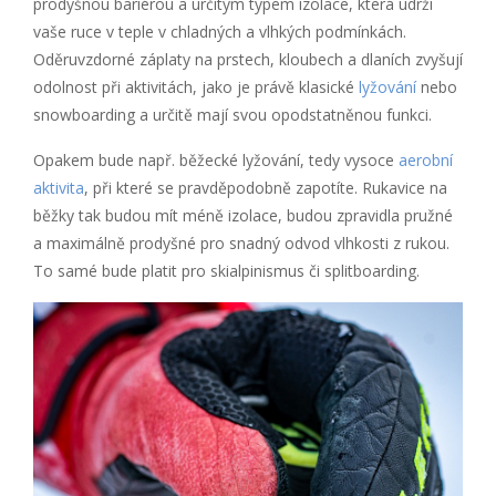
prodyšnou bariérou a určitým typem izolace, která udrží
vaše ruce v teple v chladných a vlhkých podmínkách.
Oděruvzdorné záplaty na prstech, kloubech a dlaních zvyšují
odolnost při aktivitách, jako je právě klasické
lyžování
nebo
snowboarding a určitě mají svou opodstatněnou funkci.
Opakem bude např. běžecké lyžování, tedy vysoce
aerobní
aktivita
, při které se pravděpodobně zapotíte. Rukavice na
běžky tak budou mít méně izolace, budou zpravidla pružné
a maximálně prodyšné pro snadný odvod vlhkosti z rukou.
To samé bude platit pro skialpinismus či splitboarding.