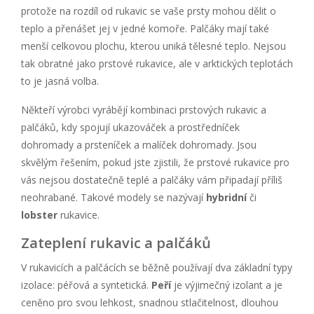
protože na rozdíl od rukavic se vaše prsty mohou dělit o
teplo a přenášet jej v jedné komoře. Palčáky mají také
menší celkovou plochu, kterou uniká tělesné teplo. Nejsou
tak obratné jako prstové rukavice, ale v arktických teplotách
to je jasná volba.
Někteří výrobci vyrábějí kombinaci prstových rukavic a
palčáků, kdy spojují ukazováček a prostředníček
dohromady a prsteníček a malíček dohromady. Jsou
skvělým řešením, pokud jste zjistili, že prstové rukavice pro
vás nejsou dostatečně teplé a palčáky vám připadají příliš
neohrabané. Takové modely se nazývají
hybridní
či
lobster
rukavice.
Zateplení rukavic a palčáků
V rukavicích a palčácích se běžně používají dva základní typy
izolace: péřová a syntetická.
Peří
je výjimečný izolant a je
ceněno pro svou lehkost, snadnou stlačitelnost, dlouhou