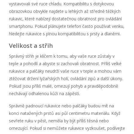
vystavovali své ruce chladu. Kompatibilitu s dotykovou
obrazovkou obvykle najdete u lehkých až středně těžkých
rukavic, které nabízejí dostatečnou obratnost pro ovládání
smartphonu. Pokud plánujete telefon často používat venku,
hledejte rukavice s plnou kompatibilitou s prsty a dlaněmi.
Velikost a střih
Správný střih je klíčem k tomu, aby vaše ruce zůstaly v
teple a pohodlí a abyste si zachovali obratnost. Příliš velké
rukavice a palčáky neudrží vaše ruce v teple a mohou vám
ztěžovat držení lyžařských holí, ovládání zipů a další úkony.
Pokud jsou příliš malé, omezují pohyb a pravděpodobně
nechávají odhalenou kůži na zápěstí.
Správně padnoucí rukavice nebo palčáky budou mít na
konci natažených prstů asi půl centimetru materiálu. Když
sevřete ruku v pěst, neměla by být příliš těsná nebo
omezující. Pokud si nemůžete rukavice vyzkoušet, podívejte