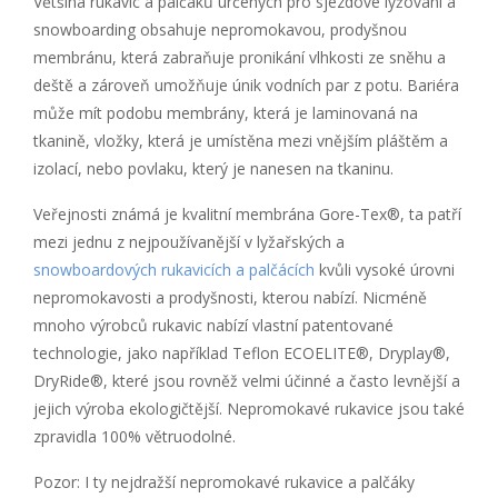
Většina rukavic a palčáků určených pro sjezdové lyžování a
snowboarding obsahuje nepromokavou, prodyšnou
membránu, která zabraňuje pronikání vlhkosti ze sněhu a
deště a zároveň umožňuje únik vodních par z potu. Bariéra
může mít podobu membrány, která je laminovaná na
tkanině, vložky, která je umístěna mezi vnějším pláštěm a
izolací, nebo povlaku, který je nanesen na tkaninu.
Veřejnosti známá je kvalitní membrána Gore-Tex®, ta patří
mezi jednu z nejpoužívanější v lyžařských a
snowboardových rukavicích a palčácích
kvůli vysoké úrovni
nepromokavosti a prodyšnosti, kterou nabízí. Nicméně
mnoho výrobců rukavic nabízí vlastní patentované
technologie, jako například Teflon ECOELITE®, Dryplay®,
DryRide®, které jsou rovněž velmi účinné a často levnější a
jejich výroba ekologičtější. Nepromokavé rukavice jsou také
zpravidla 100% větruodolné.
Pozor: I ty nejdražší nepromokavé rukavice a palčáky