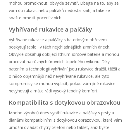
mohou promoknout, obvykle zevnitř. Dbejte na to, aby se
vám do rukavic nebo palčáků nedostal sníh, a také se
snažte omezit pocení v nich.
Vyhřívané rukavice a palčáky
Vyhřívané rukavice a palčáky s bateriovým ohřevem
poskytují teplo i v těch nejchladnějších zimních dnech.
Obvykle obsahují dobíjecí lithium-iontové baterie a mohou
pracovat na různých úrovních tepelného výkonu. Díky
bateriím a technologii vyhřívání jsou rukavice dražší, těžší a
o něco objemnější než nevyhřívané rukavice, ale tyto
kompromisy se mohou vyplatit, pokud vám jiné rukavice
nevyhovují a máte rádi vysoký tepelný komfort.
Kompatibilita s dotykovou obrazovkou
Mnoho výrobců dnes vyrábí rukavice a palčáky s prsty a
dlaněmi kompatibilními s dotykovou obrazovkou, které vám
umožní ovládat chytrý telefon nebo tablet, aniž byste