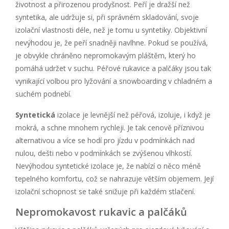
životnost a přirozenou prodyšnost. Peří je dražší než
syntetika, ale udržuje si, při správném skladování, svoje
izolační vlastnosti déle, než je tomu u syntetiky. Objektivní
nevýhodou je, že peří snadněji navlhne. Pokud se používá,
je obvykle chráněno nepromokavým pláštěm, který ho
pomáhá udržet v suchu. Péřové rukavice a palčáky jsou tak
vynikající volbou pro lyžování a snowboarding v chladném a
suchém podnebí.
Syntetická
izolace je levnější než péřová, izoluje, i když je
mokrá, a schne mnohem rychleji. Je tak cenově příznivou
alternativou a více se hodí pro jízdu v podmínkách nad
nulou, dešti nebo v podmínkách se zvýšenou vlhkostí.
Nevýhodou syntetické izolace je, že nabízí o něco méně
tepelného komfortu, což se nahrazuje větším objemem. Její
izolační schopnost se také snižuje při každém stlačení.
Nepromokavost rukavic a palčáků