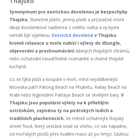
Thajsko
Synonymum pro exotickou dovolenou je bezpochyby
Thajsko.
Slunečné pláže, jemný písek a průzračné moře
lákají dovolenkové nadšence z celého světa a vy byste
neměli být výjimkou.
Exotická dovolená
v Thajsku
kromě relaxace u moře nabízí i výlety do džungle,
objevování a prozkoumávání
dávných thajských chrámů,
nebo ochutnání neuvěřitelně rozmanité a chutné thajské
kuchyně.
Co se týká pláží a koupání v moři, mezi nejoblíbenější
letoviska patří Patong Beach na Phuketu, Railay Beach na
Krabi nebo legendární Pattaya Beach se skvělými bary.
V
Thajsku jsou populární výlety na k přilehlým
ostrůvkům, zejména ty na pirátských lodích a
tradičních plachetnicích.
Ve městě ochutnejte thajský
street food, který sestává snad ze všeho, co vás napadne,
od mořských plodů přes kvalitní maso až po hmyz. Sázkou