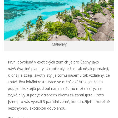
Maledivy
První dovolená v exotických zemích je pro Čechy jako
návštěva jiné planety. U moře plyne čas tak nějak pomaleji,
klidněji a zdejší životní styl je tomu našemu tak vzdálený, že
i návštěva lokální restaurace se mění v zážitek. Jenže na
popíjení koktejlů pod palmami za šumu moře se rychle
zvyká a vy si pobyt v tropech okamžitě zamilujete. Proto
jsme pro vás vybrali 3 parádní země, kde si užijete skutečně
bezchybnou exotickou dovolenou.