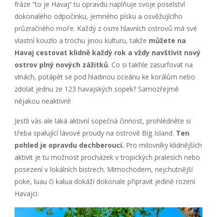
fráze “to je Havaj” tu opravdu naplňuje svoje poselství
dokonalého odpočinku, jemného písku a osvěžujícího
průzračného moře. Každý z osmi hlavních ostrovů má své
vlastní kouzlo a trochu jinou kulturu, takže
můžete na
Havaj cestovat klidně každý rok a vždy navštívit nový
ostrov plný nových zážitků
. Co si takhle zasurfovat na
vlnách, potápět se pod hladinou oceánu ke korálům nebo
zdolat jednu ze 123 havajských sopek? Samozřejmě
nějakou neaktivní!
Jestli vás ale láká aktivní sopečná činnost, prohlédněte si
třeba spalující lávové proudy na ostrově Big Island.
Ten
pohled je opravdu dechberoucí.
Pro milovníky klidnějších
aktivit je tu možnost procházek v tropických pralesích nebo
posezení v lokálních bistrech. Mimochodem, nejchutnější
poke, luau či kalua dokáží dokonale připravit jedině rození
Havajci.