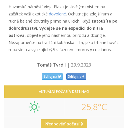
Havanské náměstí Vieja Plaza je skvělým místem na
začátek vaší exotické
dovolené
. Ochutnejte zdejší rum a
ručně balené doutníky přímo na ulicích. Když
zatoužíte po
dobrodružství, vydejte se na expedici do nitra
ostrova
, objevte jeho nádhernou přírodu a džungle.
Nezapomeňte na tradiční kubánská jídla, jako trhané hovězí
ropa vieja a vynikající rýži s fazolemi moros y cristianos.
Tomáš Tvrdil |
29.9.2023
Sdílej na
Sdílej na
AKTUÁLNÍ POČASÍ V DESTINACI
25,8°C
Předpověď počasí