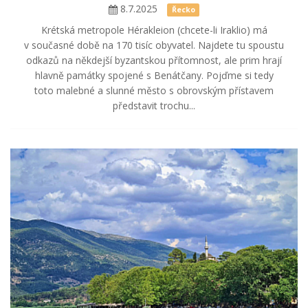
8.7.2025
Řecko
Krétská metropole Hérakleion (chcete-li Iraklio) má
v současné době na 170 tisíc obyvatel. Najdete tu spoustu
odkazů na někdejší byzantskou přítomnost, ale prim hrají
hlavně památky spojené s Benátčany. Pojďme si tedy
toto malebné a slunné město s obrovským přístavem
představit trochu...