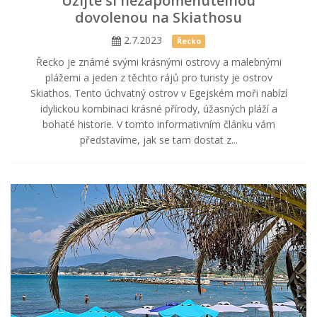
Užijte si nezapomenutelnou
dovolenou na Skiathosu
2.7.2023
Řecko
Řecko je známé svými krásnými ostrovy a malebnými
plážemi a jeden z těchto rájů pro turisty je ostrov
Skiathos. Tento úchvatný ostrov v Egejském moři nabízí
idylickou kombinaci krásné přírody, úžasných pláží a
bohaté historie. V tomto informativním článku vám
představíme, jak se tam dostat z...