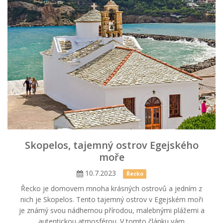
Skopelos, tajemný ostrov Egejského
moře
10.7.2023
Řecko
Řecko je domovem mnoha krásných ostrovů a jedním z
nich je Skopelos. Tento tajemný ostrov v Egejském moři
je známý svou nádhernou přírodou, malebnými plážemi a
autentickou atmosférou. V tomto článku vám