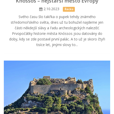
Knóssos – nejstarší město Evropy
2.10.2023
Řecko
Svého času šlo takřka o pupek tehdy známého
středomořského světa, dnes už tu bohužel najdeme jen
části někdejší slávy a řadu archeologických nalezišť.
Prvopočátky historie města Knóssos jsou datovány do
doby, kdy se zde postavil první palác. A to už je skoro čtyři
tisíce let, jinými slovy to...