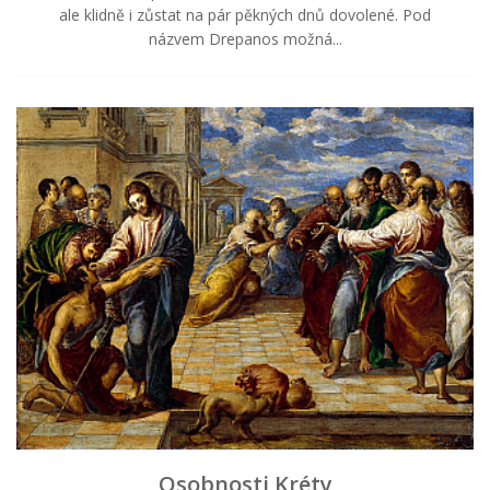
ale klidně i zůstat na pár pěkných dnů dovolené. Pod
názvem Drepanos možná...
Osobnosti Kréty