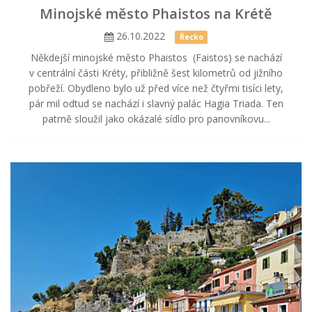
Minojské město Phaistos na Krétě
26.10.2022
Řecko
Někdejší minojské město Phaistos (Faistos) se nachází
v centrální části Kréty, přibližně šest kilometrů od jižního
pobřeží. Obydleno bylo už před více než čtyřmi tisíci lety,
pár mil odtud se nachází i slavný palác Hagia Triada. Ten
patrně sloužil jako okázalé sídlo pro panovníkovu...