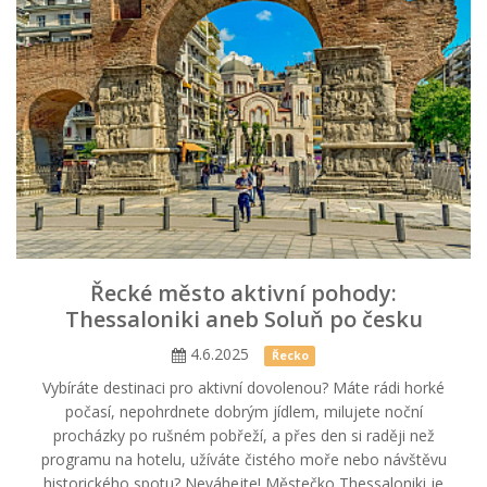
Řecké město aktivní pohody:
Thessaloniki aneb Soluň po česku
4.6.2025
Řecko
Vybíráte destinaci pro aktivní dovolenou? Máte rádi horké
počasí, nepohrdnete dobrým jídlem, milujete noční
procházky po rušném pobřeží, a přes den si raději než
programu na hotelu, užíváte čistého moře nebo návštěvu
historického spotu? Neváhejte! Městečko Thessaloniki je