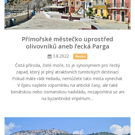
Přímořské městečko uprostřed
olivovníků aneb řecká Parga
3.8.2022
Řecko
Čistá příroda, čisté moře, to je synonymem pro řecký
západ, který je plný atraktivních turistických destinací.
Pokud máte rádi Helladu, nemůžete tato místa vynechat.
V Epiru najdete vzpomínku na antické časy, ale také
benátskou nebo osmanskou nadvládu, nezapomíná se ani
na byzantinské impérium....