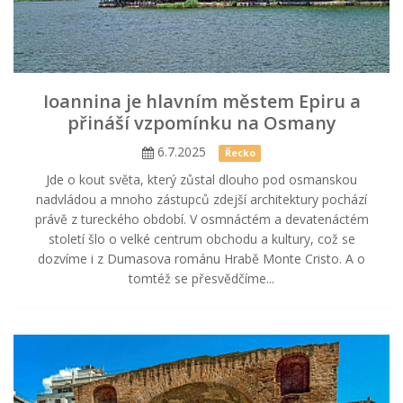
Ioannina je hlavním městem Epiru a
přináší vzpomínku na Osmany
6.7.2025
Řecko
Jde o kout světa, který zůstal dlouho pod osmanskou
nadvládou a mnoho zástupců zdejší architektury pochází
právě z tureckého období. V osmnáctém a devatenáctém
století šlo o velké centrum obchodu a kultury, což se
dozvíme i z Dumasova románu Hrabě Monte Cristo. A o
tomtéž se přesvědčíme...