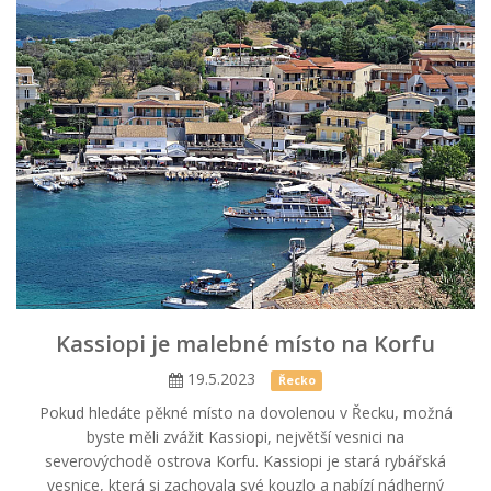
Kassiopi je malebné místo na Korfu
19.5.2023
Řecko
Pokud hledáte pěkné místo na dovolenou v Řecku, možná
byste měli zvážit Kassiopi, největší vesnici na
severovýchodě ostrova Korfu. Kassiopi je stará rybářská
vesnice, která si zachovala své kouzlo a nabízí nádherný