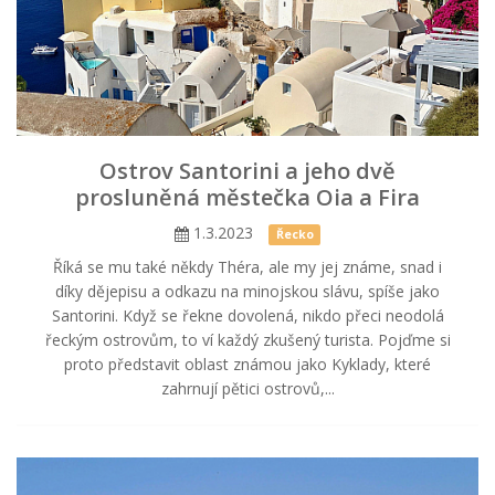
Ostrov Santorini a jeho dvě
prosluněná městečka Oia a Fira
1.3.2023
Řecko
Říká se mu také někdy Théra, ale my jej známe, snad i
díky dějepisu a odkazu na minojskou slávu, spíše jako
Santorini. Když se řekne dovolená, nikdo přeci neodolá
řeckým ostrovům, to ví každý zkušený turista. Pojďme si
proto představit oblast známou jako Kyklady, které
zahrnují pětici ostrovů,...