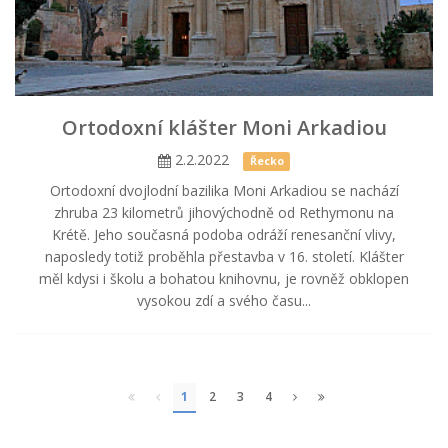
Ortodoxní klášter Moni Arkadiou
2.2.2022
Řecko
Ortodoxní dvojlodní bazilika Moni Arkadiou se nachází
zhruba 23 kilometrů jihovýchodně od Rethymonu na
Krétě. Jeho současná podoba odráží renesanční vlivy,
naposledy totiž proběhla přestavba v 16. století. Klášter
měl kdysi i školu a bohatou knihovnu, je rovněž obklopen
vysokou zdí a svého času...
1
2
3
4