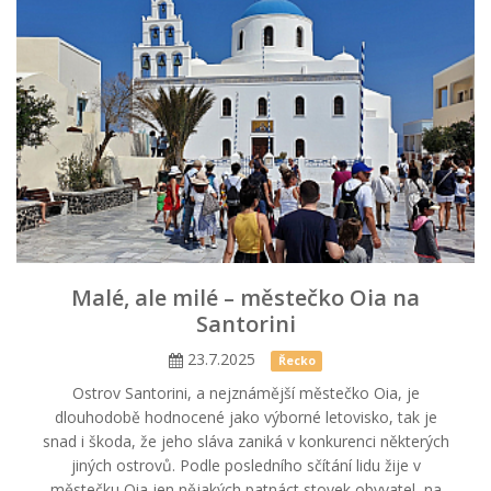
Malé, ale milé – městečko Oia na
Santorini
23.7.2025
Řecko
Ostrov Santorini, a nejznámější městečko Oia, je
dlouhodobě hodnocené jako výborné letovisko, tak je
snad i škoda, že jeho sláva zaniká v konkurenci některých
jiných ostrovů. Podle posledního sčítání lidu žije v
městečku Oia jen nějakých patnáct stovek obyvatel, na