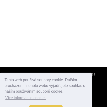
CESTOVNÍ POJIŠTĚNÍ
KONTAKTY
REKLAMA
RSS
Tento web používá soubory cookie. Dalším
procházením tohoto webu vyjadřujete souhlas s
atlasmest.cz
atlaspamatek.info
atlaszemi.info
naším používáním souborů cookie.
Více informací o cookie.
© 2005 - 2026 Desperado.cz. Všechna práva vyhrazena.
Data o počasí jsou přebírána z
OpenWeather
.