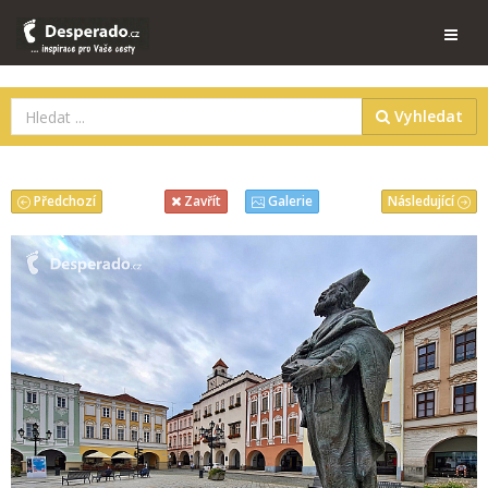
Vyhledat
Předchozí
Následující
Zavřít
Galerie