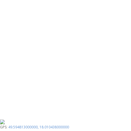
GPS:
49.594813000000
,
18.010438000000