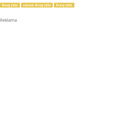
Nový Jičín
zámek Nový Jičín
Starý Jičín
Reklama