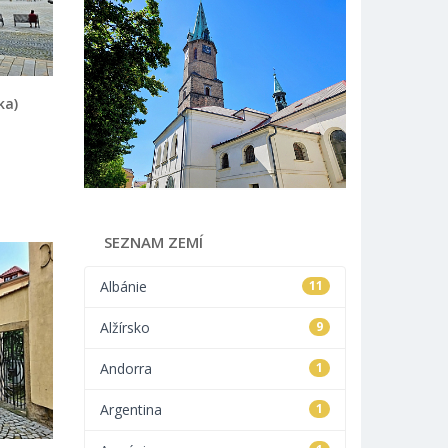
ka)
SEZNAM ZEMÍ
Albánie
11
Alžírsko
9
Andorra
1
Argentina
1