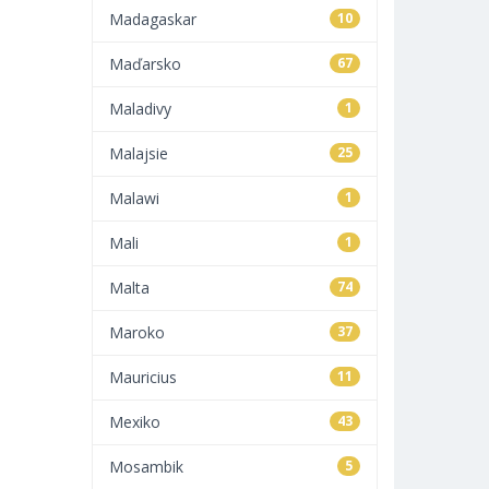
Madagaskar
10
Maďarsko
67
Maladivy
1
Malajsie
25
Malawi
1
Mali
1
Malta
74
Maroko
37
Mauricius
11
Mexiko
43
Mosambik
5