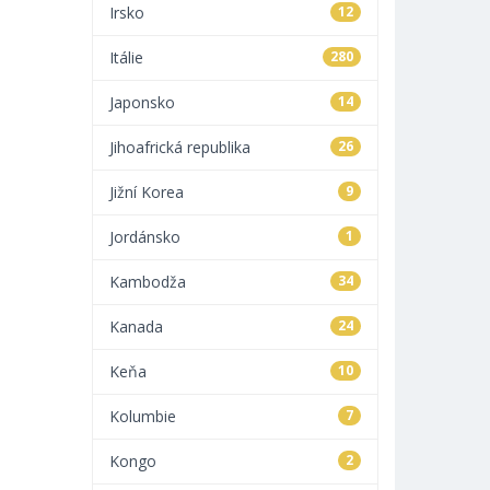
Irsko
12
Itálie
280
Japonsko
14
Jihoafrická republika
26
Jižní Korea
9
Jordánsko
1
Kambodža
34
Kanada
24
Keňa
10
Kolumbie
7
Kongo
2