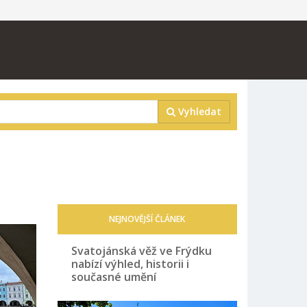
Vyhledat
NEJNOVĚJŠÍ ČLÁNEK
Svatojánská věž ve Frýdku
nabízí výhled, historii i
současné umění