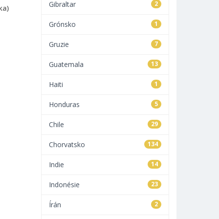
Gibraltar
2
ka)
Grónsko
1
Gruzie
7
Guatemala
13
Haiti
1
Honduras
5
Chile
29
Chorvatsko
134
Indie
14
Indonésie
23
Írán
2