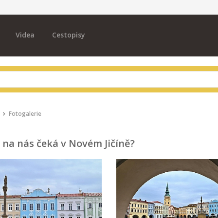
Videa
Cestopisy
Fotogalerie
 na nás čeká v Novém Jičíně?