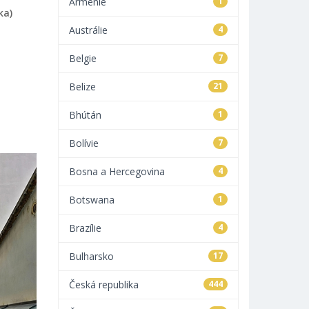
Arménie
1
ka)
Austrálie
4
Belgie
7
Belize
21
Bhútán
1
Bolívie
7
Bosna a Hercegovina
4
Botswana
1
Brazílie
4
Bulharsko
17
Česká republika
444