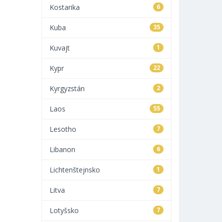
Kostarika
6
Kuba
35
Kuvajt
1
Kypr
22
Kyrgyzstán
2
Laos
55
Lesotho
7
Libanon
6
Lichtenštejnsko
1
Litva
7
Lotyšsko
7