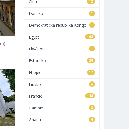
Čína
12
Dánsko
1
Demokratická republika Kongo
1
Egypt
103
ka)
Ekvádor
1
Estonsko
20
Etiopie
12
Finsko
6
Francie
148
Gambie
3
Ghana
4