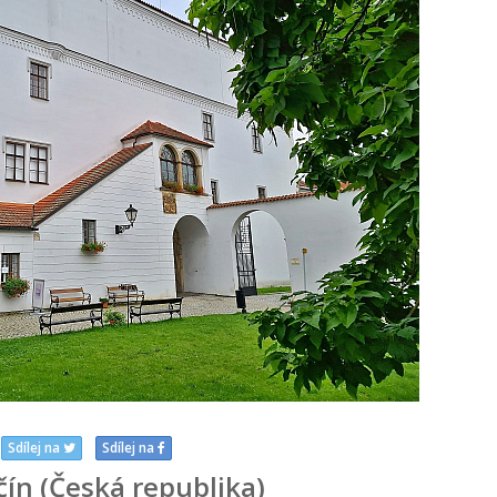
Sdílej na
Sdílej na
čín (Česká republika)