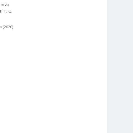
torza
í T. G.
a (2020)