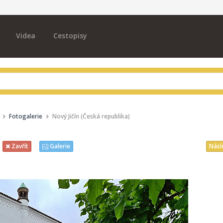
Videa
Cestopisy
Fotogalerie
Nový Jičín (Česká republika)
Násl
Zavřít
Galerie