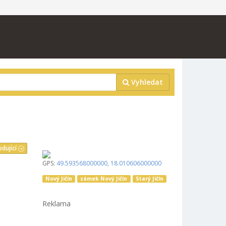
Vyhledat
edující
GPS:
49.593568000000
,
18.010606000000
Nový Jičín
zámek Nový Jičín
Starý Jičín
Reklama