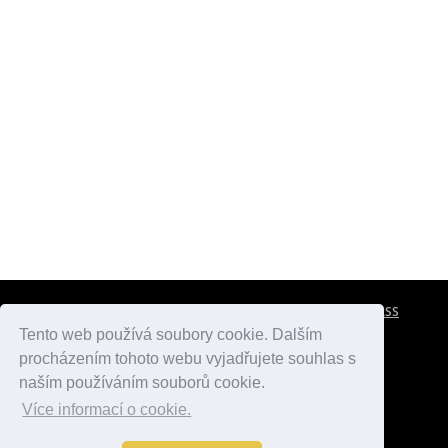
CESTOVNÍ POJIŠTĚNÍ
KONTAKTY
REKLAMA
RSS
Tento web používá soubory cookie. Dalším
procházením tohoto webu vyjadřujete souhlas s
atlasmest.cz
atlaspamatek.info
atlaszemi.info
naším používáním souborů cookie.
Více informací o cookie.
© 2005 - 2026 Desperado.cz. Všechna práva vyhrazena.
Data o počasí jsou přebírána z
OpenWeather
.