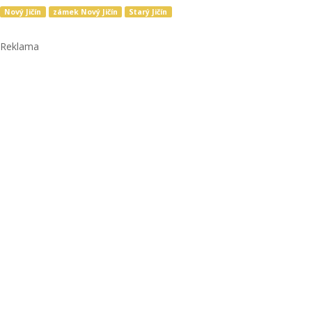
Nový Jičín
zámek Nový Jičín
Starý Jičín
Reklama