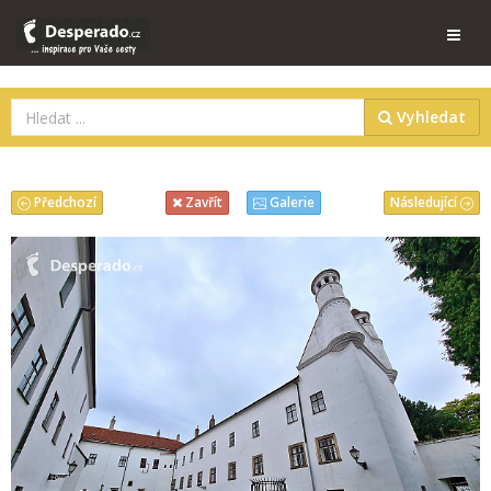
Vyhledat
Předchozí
Následující
Zavřít
Galerie