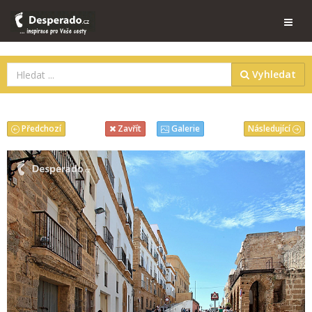
Vyhledat
Předchozí
Následující
Zavřít
Galerie