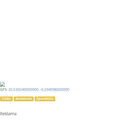
GPS:
36.530249000000
,
-6.294098000000
Cádiz
Andalusie
Španělsko
Reklama