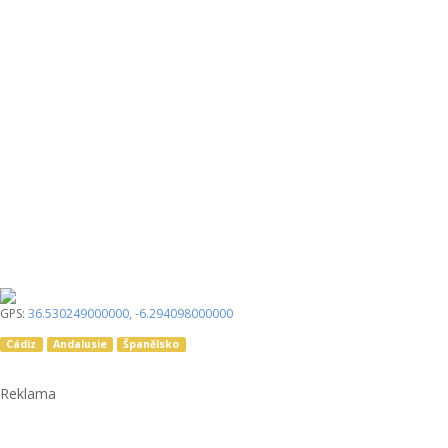
GPS:
36.530249000000
,
-6.294098000000
Cádiz
Andalusie
Španělsko
Reklama