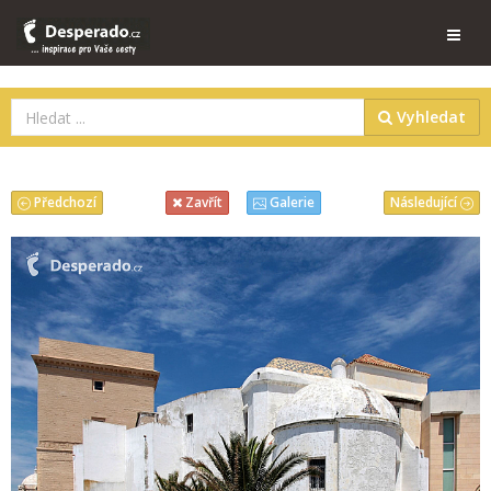
Vyhledat
Předchozí
Následující
Zavřít
Galerie