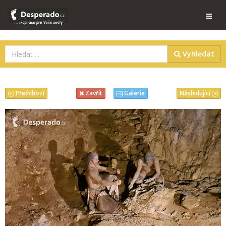
Vyhledat
Předchozí
Následující
Zavřít
Galerie