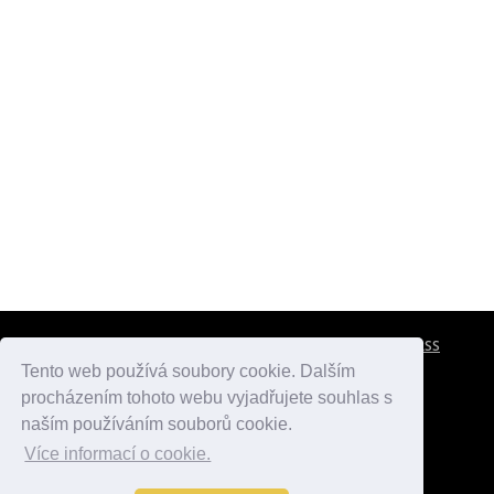
CESTOVNÍ POJIŠTĚNÍ
KONTAKTY
REKLAMA
RSS
Tento web používá soubory cookie. Dalším
procházením tohoto webu vyjadřujete souhlas s
atlasmest.cz
atlaspamatek.info
atlaszemi.info
naším používáním souborů cookie.
Více informací o cookie.
© 2005 - 2026 Desperado.cz. Všechna práva vyhrazena.
Data o počasí jsou přebírána z
OpenWeather
.