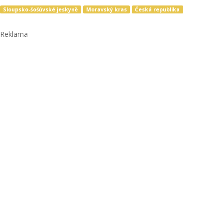
Sloupsko-šošůvské jeskyně
Moravský kras
Česká republika
Reklama