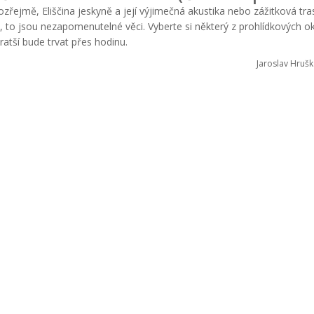
řejmě, Eliščina jeskyně a její výjimečná akustika nebo zážitková tr
, to jsou nezapomenutelné věci. Vyberte si některý z prohlídkových o
ratší bude trvat přes hodinu.
Jaroslav Hrušk