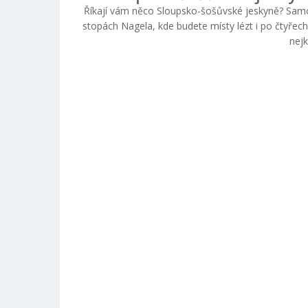
Říkají vám něco Sloupsko-šošůvské jeskyně? Samoz
stopách Nagela, kde budete místy lézt i po čtyřech
nejk