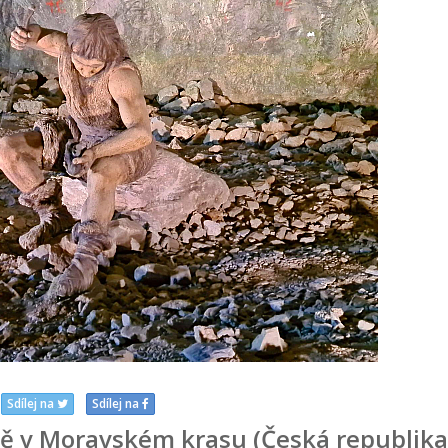
Sdílej na
Sdílej na
ě v Moravském krasu (Česká republika