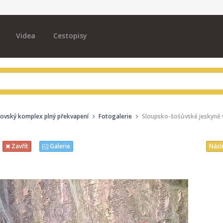
Videa
Cestopisy
rovský komplex plný překvapení
Fotogalerie
Sloupsko-šošůvské jeskyně 
Násl
Zavřít
Galerie