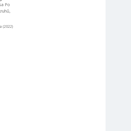
asa Po
kruhů,
a (2022)