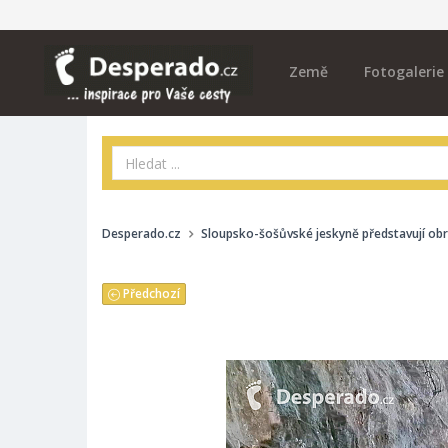
Země
Fotogalerie
Desperado.cz
Sloupsko-šošůvské jeskyně představují ob
Předchozí