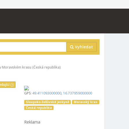
Vyhledat
v Moravském krasu (Česká republika)
edující
GPS:
49.411093000000
,
16.737959000000
Sloupsko-šošůvské jeskyně
Moravský kras
Česká republika
Reklama