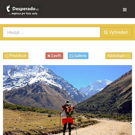
Vyhledat
Předchozí
Následující
Zavřít
Galerie