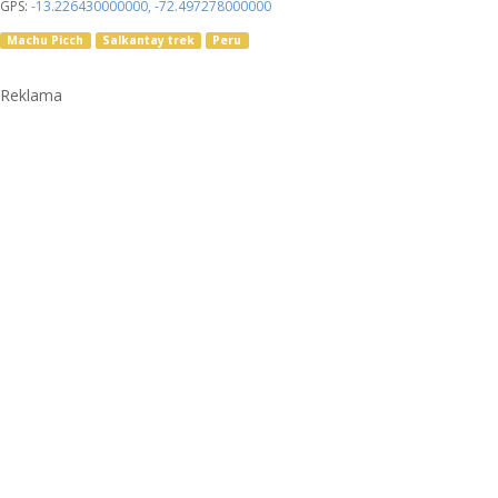
GPS:
-13.226430000000
,
-72.497278000000
Machu Picch
Salkantay trek
Peru
Reklama