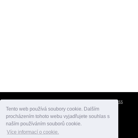
CESTOVNÍ POJIŠTĚNÍ
KONTAKTY
REKLAMA
RSS
Tento web používá soubory cookie. Dalším
procházením tohoto webu vyjadřujete souhlas s
atlasmest.cz
atlaspamatek.info
atlaszemi.info
naším používáním souborů cookie.
Více informací o cookie.
© 2005 - 2026 Desperado.cz. Všechna práva vyhrazena.