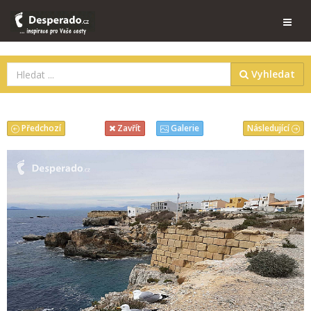
Vyhledat
Předchozí
Následující
Zavřít
Galerie