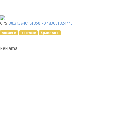
GPS:
38.343840181358
,
-0.483081324743
Alicante
Valencie
Španělsko
Reklama