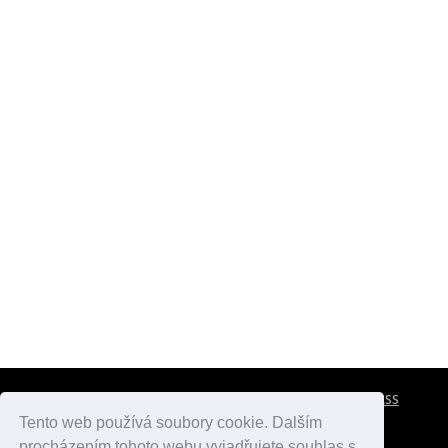
CESTOVNÍ POJIŠTĚNÍ
KONTAKTY
REKLAMA
RSS
Tento web používá soubory cookie. Dalším
procházením tohoto webu vyjadřujete souhlas s