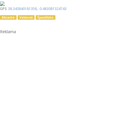
GPS:
38.343840181358
,
-0.483081324743
Alicante
Valencie
Španělsko
Reklama