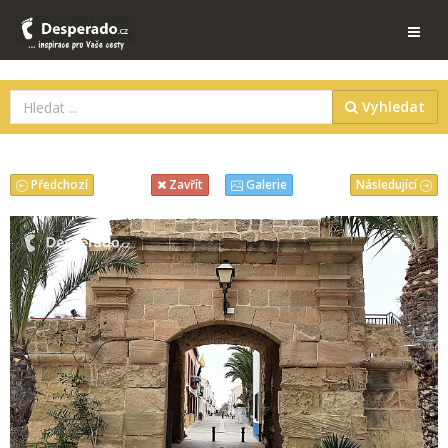
Vyhledat
Předchozí
Následující
Zavřít
Galerie