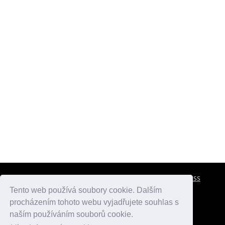
CESTOVNÍ POJIŠTĚNÍ
KONTAKTY
REKLAMA
RSS
Tento web používá soubory cookie. Dalším
procházením tohoto webu vyjadřujete souhlas s
atlasmest.cz
atlaspamatek.info
atlaszemi.info
naším používáním souborů cookie.