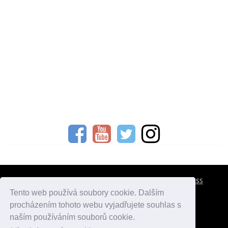
CESTOVNÍ POJIŠTĚNÍ
KONTAKTY
REKLAMA
RSS
Tento web používá soubory cookie. Dalším
procházením tohoto webu vyjadřujete souhlas s
atlasmest.cz
atlaspamatek.info
atlaszemi.info
naším používáním souborů cookie.