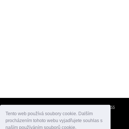
CESTOVNÍ POJIŠTĚNÍ
KONTAKTY
REKLAMA
RSS
Tento web používá soubory cookie. Dalším
procházením tohoto webu vyjadřujete souhlas s
atlasmest.cz
atlaspamatek.info
atlaszemi.info
naším používáním souborů cookie.