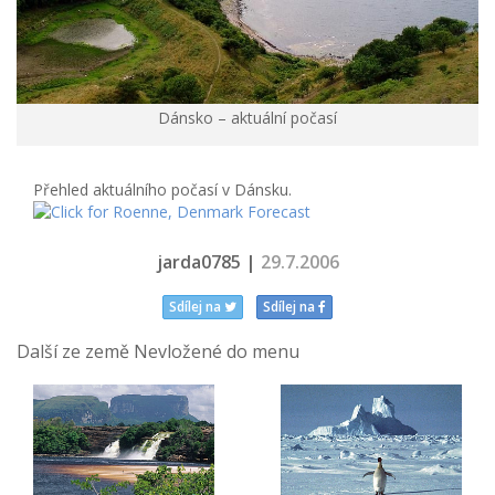
Dánsko – aktuální počasí
Přehled aktuálního počasí v Dánsku.
jarda0785 |
29.7.2006
Sdílej na
Sdílej na
Další ze země Nevložené do menu