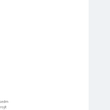
h sedm
rojít