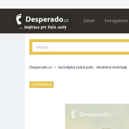
Země
Fotogalerie
Desperado.cz
Sečovljská solná pole - chráněné mokřady
Předchozí