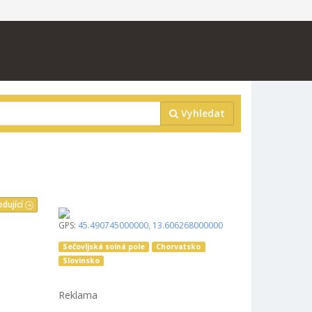
Vyhledat
edující
GPS:
45.490745000000
,
13.606268000000
Sečovljská solná pole
Chorvatsko
Slovinsko
Reklama