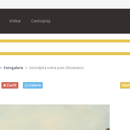
Videa
Cestopisy
Fotogalerie
Sečovljská solná pole (Slovinsko)
Násl
Zavřít
Galerie