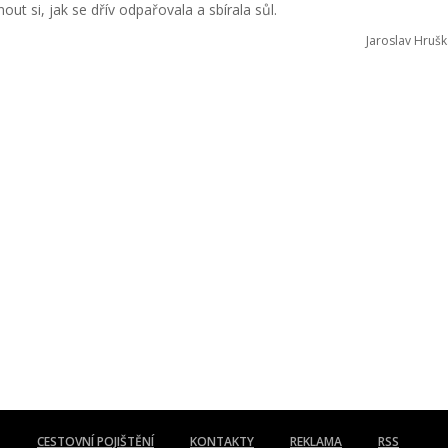
ut si, jak se dřív odpařovala a sbírala sůl.
Jaroslav Hrušk
CESTOVNÍ POJIŠTĚNÍ
KONTAKTY
REKLAMA
RSS