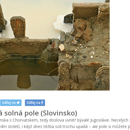
Sdílej na
Sdílej na
á solná pole (Slovinsko)
vinska s Chorvatskem, tedy doslova uvnitř bývalé Jugoslávie. Necelýc
m století, i když dnes těžba soli trochu upadá – ale pole si můžete p