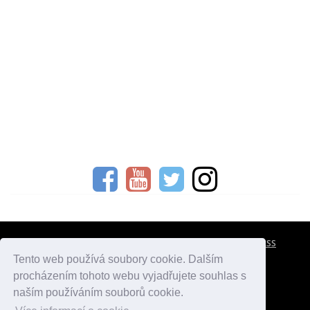
CESTOVNÍ POJIŠTĚNÍ
KONTAKTY
REKLAMA
RSS
Tento web používá soubory cookie. Dalším
procházením tohoto webu vyjadřujete souhlas s
atlasmest.cz
atlaspamatek.info
atlaszemi.info
naším používáním souborů cookie.