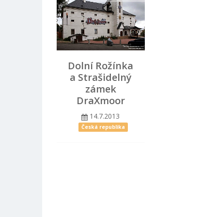
Dolní Rožínka
a Strašidelný
zámek
DraXmoor
14.7.2013
Česká republika