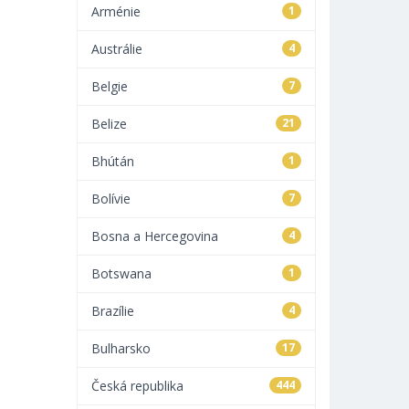
Arménie
1
Austrálie
4
Belgie
7
Belize
21
Bhútán
1
Bolívie
7
Bosna a Hercegovina
4
Botswana
1
Brazílie
4
Bulharsko
17
Česká republika
444