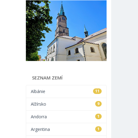
SEZNAM ZEMÍ
Albánie
11
Alžírsko
9
Andorra
1
Argentina
1