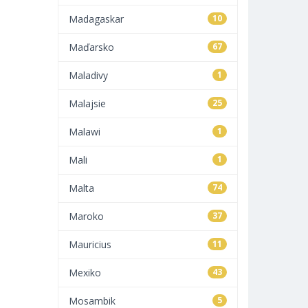
Madagaskar
10
Maďarsko
67
Maladivy
1
Malajsie
25
Malawi
1
Mali
1
Malta
74
Maroko
37
Mauricius
11
Mexiko
43
Mosambik
5