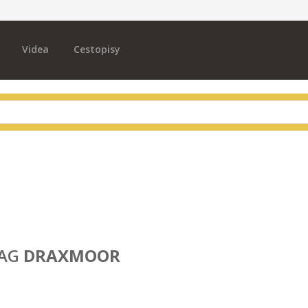
Videa
Cestopisy
AG
DRAXMOOR