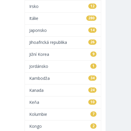
Irsko
12
Itálie
280
Japonsko
14
Jihoafrická republika
26
Jižní Korea
9
Jordánsko
1
Kambodža
34
Kanada
24
Keňa
10
Kolumbie
7
Kongo
2