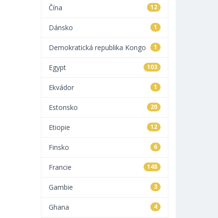
Čína
12
Dánsko
1
Demokratická republika Kongo
1
Egypt
103
Ekvádor
1
Estonsko
20
Etiopie
12
Finsko
6
Francie
148
Gambie
3
Ghana
4