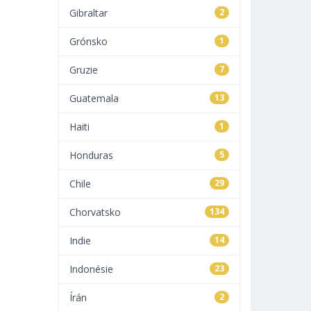
Gibraltar
2
Grónsko
1
Gruzie
7
Guatemala
13
Haiti
1
Honduras
5
Chile
29
Chorvatsko
134
Indie
14
Indonésie
23
Írán
2