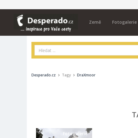
Země
Fotogalerie
Desperado.cz
Tagy
DraXmoor
T
Fotogalerie