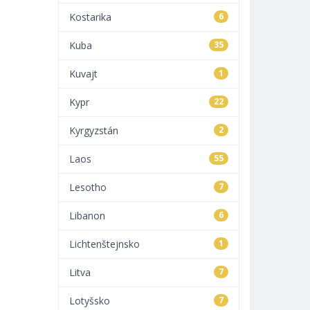
Kostarika
6
Kuba
35
Kuvajt
1
Kypr
22
Kyrgyzstán
2
Laos
55
Lesotho
7
Libanon
6
Lichtenštejnsko
1
Litva
7
Lotyšsko
7