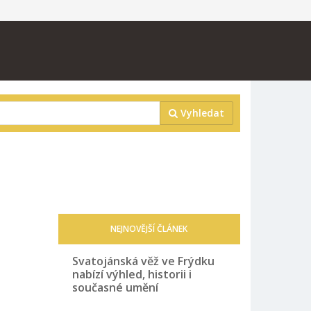
Vyhledat
NEJNOVĚJŠÍ ČLÁNEK
Svatojánská věž ve Frýdku
nabízí výhled, historii i
současné umění