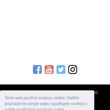
CESTOVNÍ POJIŠTĚNÍ
KONTAKTY
REKLAMA
RSS
Tento web používá soubory cookie. Dalším
procházením tohoto webu vyjadřujete souhlas s
atlasmest.cz
atlaspamatek.info
atlaszemi.info
naším používáním souborů cookie.