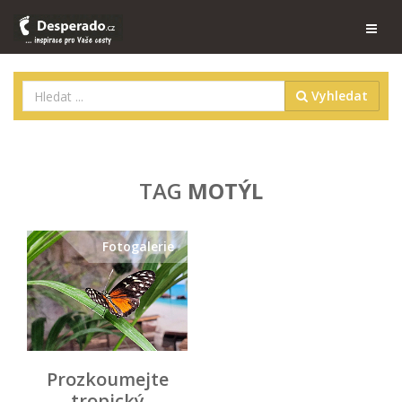
Vyhledat
TAG
MOTÝL
Fotogalerie
Prozkoumejte
tropický