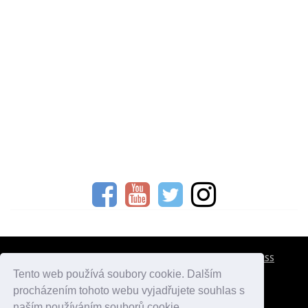
CESTOVNÍ POJIŠTĚNÍ
KONTAKTY
REKLAMA
RSS
Tento web používá soubory cookie. Dalším
procházením tohoto webu vyjadřujete souhlas s
atlasmest.cz
atlaspamatek.info
atlaszemi.info
naším používáním souborů cookie.