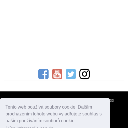
CESTOVNÍ POJIŠTĚNÍ
KONTAKTY
REKLAMA
RSS
Tento web používá soubory cookie. Dalším
procházením tohoto webu vyjadřujete souhlas s
atlasmest.cz
atlaspamatek.info
atlaszemi.info
naším používáním souborů cookie.